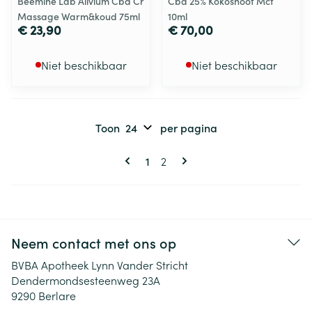
Beemine Lab Alivium Cbd Cr
Cbd 25% Kokosnoot Mct
Massage Warm&koud 75ml
10ml
€ 23,90
€ 70,00
Niet beschikbaar
Niet beschikbaar
Toon
per pagina
Pagina's
U lees momenteel pagina
Pagina
1
2
Neem contact met ons op
BVBA Apotheek Lynn Vander Stricht
Dendermondsesteenweg 23A
9290
Berlare