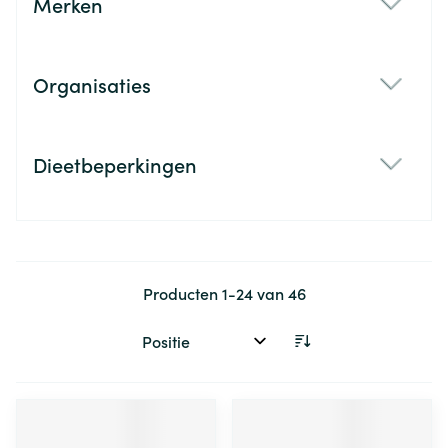
Merken
filter
Organisaties
filter
Dieetbeperkingen
filter
Producten
1
-
24
van
46
Sorteer op: