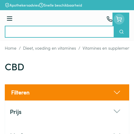
Ga naar de inhoud
Apothekersadvies
Snelle beschikbaarheid
Menu
Zoek
Product, merk, categorie...
Home
/
Dieet, voeding en vitamines
/
Vitamines en supplemente
CBD
Filteren
Doorgaan naar productlijst
Prijs
filter