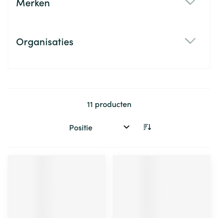
Merken
filter
Organisaties
filter
11
producten
Sorteer op: