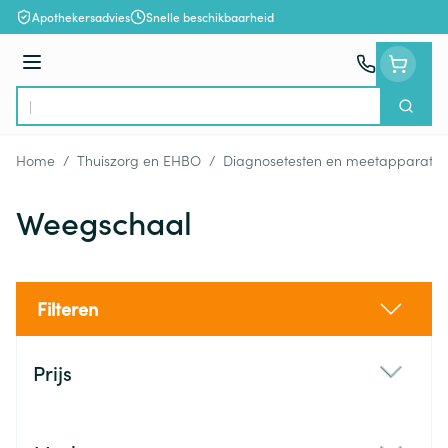
Ga naar de inhoud
Apothekersadvies
Snelle beschikbaarheid
Menu
Zoek
Product, merk, categorie...
Home
/
Thuiszorg en EHBO
/
Diagnosetesten en meetapparatuu
Weegschaal
Filteren
Doorgaan naar productlijst
Prijs
filter