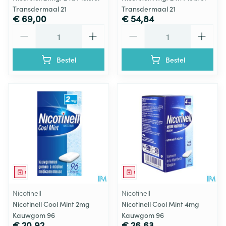
Transdermaal 21
Transdermaal 21
€ 69,00
€ 54,84
Aantal
Aantal
Bestel
Bestel
Geneesmiddel
Geneesmiddel
Nicotinell
Nicotinell
Nicotinell Cool Mint 2mg
Nicotinell Cool Mint 4mg
Kauwgom 96
Kauwgom 96
€ 20,92
€ 26,63