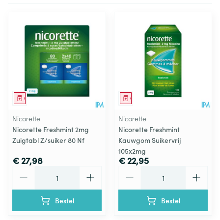
Geneesmiddel
Geneesmiddel
Nicorette
Nicorette
Nicorette Freshmint 2mg
Nicorette Freshmint
Zuigtabl Z/suiker 80 Nf
Kauwgom Suikervrij
105x2mg
€ 27,98
€ 22,95
Aantal
Aantal
Bestel
Bestel