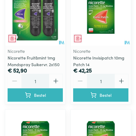
Geneesmiddel
Geneesmiddel
Nicorette
Nicorette
Nicorette Fruit&mint 1mg
Nicorette Invisipatch 10mg
Mondspray Suikervr. 2x150
Patch 14
€ 52,90
€ 42,25
Aantal
Aantal
Bestel
Bestel