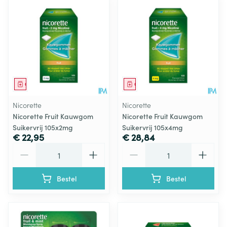
Geneesmiddel
Geneesmiddel
Nicorette
Nicorette
Nicorette Fruit Kauwgom
Nicorette Fruit Kauwgom
Suikervrij 105x2mg
Suikervrij 105x4mg
€ 22,95
€ 28,84
Aantal
Aantal
Bestel
Bestel