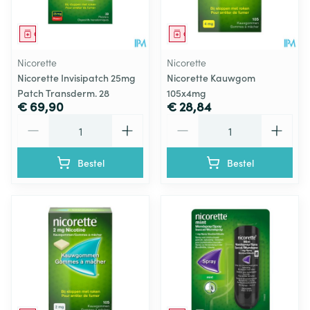
Geneesmiddel
Geneesmiddel
Nicorette
Nicorette
Nicorette Invisipatch 25mg
Nicorette Kauwgom
Patch Transderm. 28
105x4mg
€ 69,90
€ 28,84
Aantal
Aantal
Bestel
Bestel