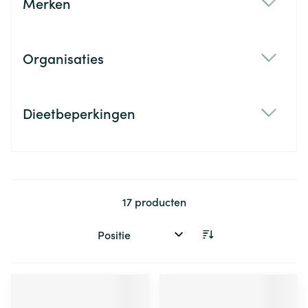
Merken
filter
Organisaties
filter
Dieetbeperkingen
filter
17
producten
Sorteer op: