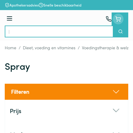
Ga naar de inhoud
Apothekersadvies
Snelle beschikbaarheid
Menu
Zoek
Product, merk, categorie...
Home
/
Dieet, voeding en vitamines
/
Voedingstherapie & welzijn
Spray
Filteren
Doorgaan naar productlijst
Prijs
filter