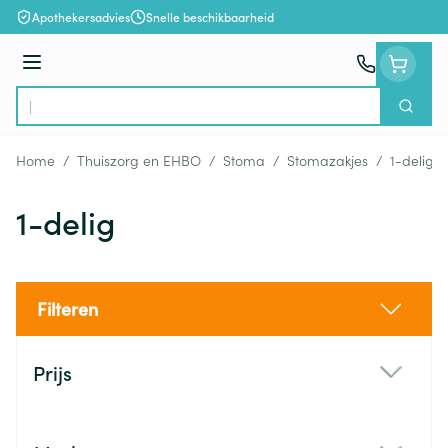
Ga naar de inhoud
Apothekersadvies
Snelle beschikbaarheid
Menu
Zoek
Product, merk, categorie...
Home
/
Thuiszorg en EHBO
/
Stoma
/
Stomazakjes
/
1-delig
1-delig
Filteren
Doorgaan naar productlijst
Prijs
filter