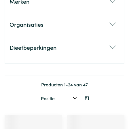
Merken
filter
Organisaties
filter
Dieetbeperkingen
filter
Producten
1
-
24
van
47
Sorteer op: