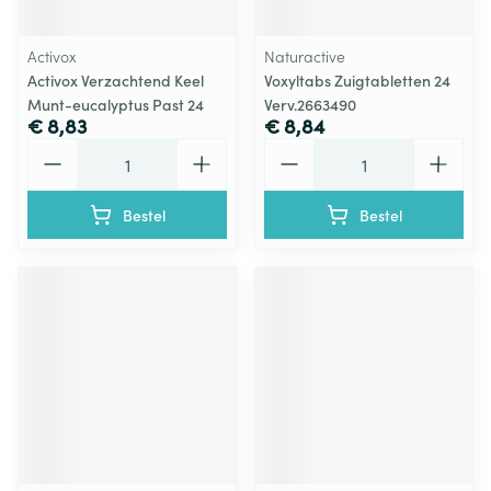
Activox
Naturactive
Activox Verzachtend Keel
Voxyltabs Zuigtabletten 24
Munt-eucalyptus Past 24
Verv.2663490
€ 8,83
€ 8,84
Aantal
Aantal
Bestel
Bestel