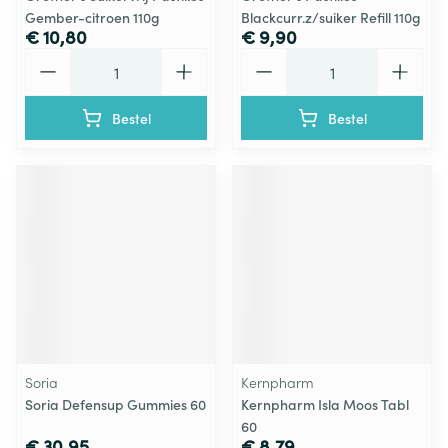
Gember-citroen 110g
Blackcurr.z/suiker Refill 110g
€ 10,80
€ 9,90
Aantal
Aantal
Bestel
Bestel
Soria
Kernpharm
Soria Defensup Gummies 60
Kernpharm Isla Moos Tabl
60
€ 30,95
€ 8,79