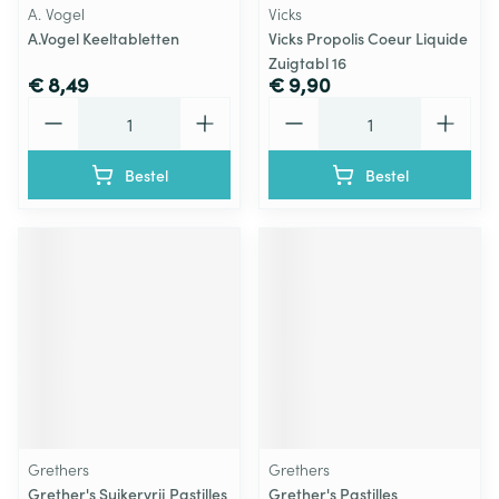
A. Vogel
Vicks
A.Vogel Keeltabletten
Vicks Propolis Coeur Liquide
Zuigtabl 16
€ 8,49
€ 9,90
Aantal
Aantal
Bestel
Bestel
Grethers
Grethers
Grether's Suikervrij Pastilles
Grether's Pastilles