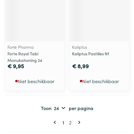
Forté Pharma
Kaliptus
Forte Royal Tabl
Kaliptus Pastilles Nf
Manukahoning 24
€ 9,95
€ 8,99
Niet beschikbaar
Niet beschikbaar
Toon
per pagina
Pagina's
U lees momenteel pagina
Pagina
1
2