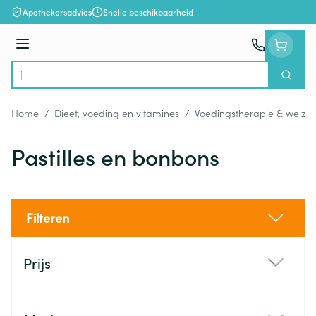
Ga naar de inhoud
Apothekersadvies
Snelle beschikbaarheid
Menu
Zoek
Product, merk, categorie...
Home
/
Dieet, voeding en vitamines
/
Voedingstherapie & welzijn
Pastilles en bonbons
Filteren
Doorgaan naar productlijst
Prijs
filter