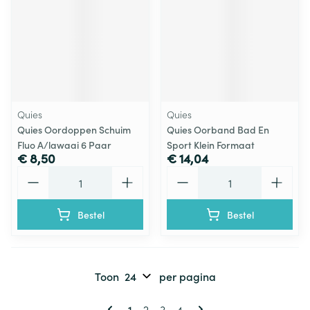
Quies
Quies
Quies Oordoppen Schuim
Quies Oorband Bad En
Fluo A/lawaai 6 Paar
Sport Klein Formaat
€ 8,50
€ 14,04
Aantal
Aantal
Bestel
Bestel
Toon
per pagina
Pagina's
U lees momenteel pagina
Pagina
Pagina
Pagina
1
2
3
4