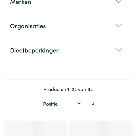
Merken
filter
Organisaties
filter
Dieetbeperkingen
filter
Producten
1
-
24
van
84
Sorteer op: