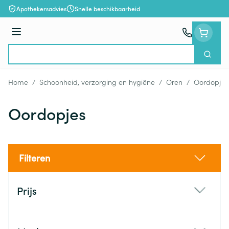
Ga naar de inhoud
Apothekersadvies
Snelle beschikbaarheid
Menu
Zoek
Product, merk, categorie...
Home
/
Schoonheid, verzorging en hygiëne
/
Oren
/
Oordopjes
Oordopjes
Filteren
Doorgaan naar productlijst
Prijs
filter