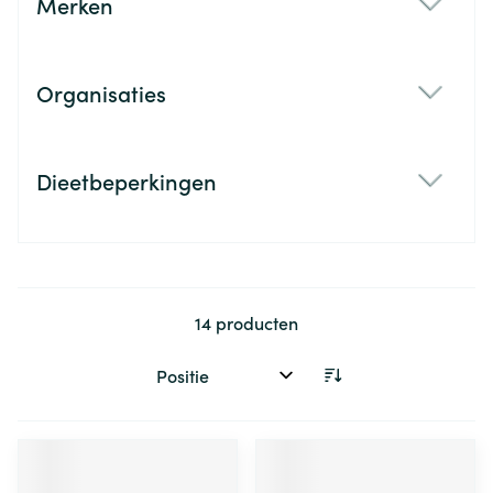
Merken
filter
Organisaties
filter
Dieetbeperkingen
filter
14
producten
Sorteer op: