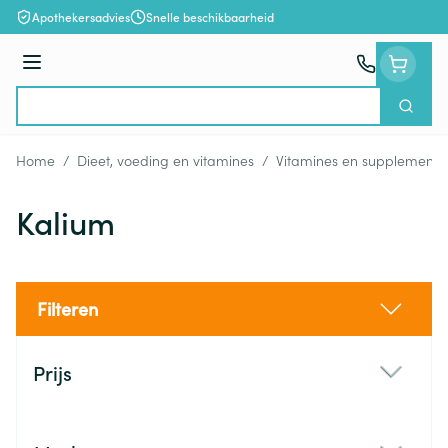
Ga naar de inhoud
Apothekersadvies
Snelle beschikbaarheid
Menu
Zoek
Product, merk, categorie...
Home
/
Dieet, voeding en vitamines
/
Vitamines en supplemente
Kalium
Filteren
Doorgaan naar productlijst
Prijs
filter