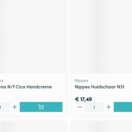
na
Nippes
ena N/f Cica Handcreme
Nippes Huidschaar N31
€ 17,49
Aantal