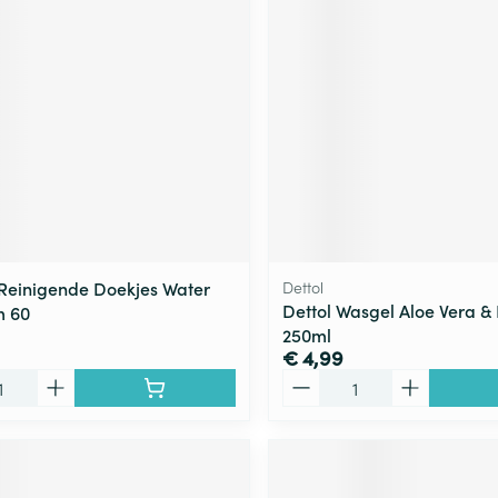
Reinigende Doekjes Water
Dettol
Dettol Wasgel Aloe Vera 
m 60
250ml
€ 4,99
Aantal