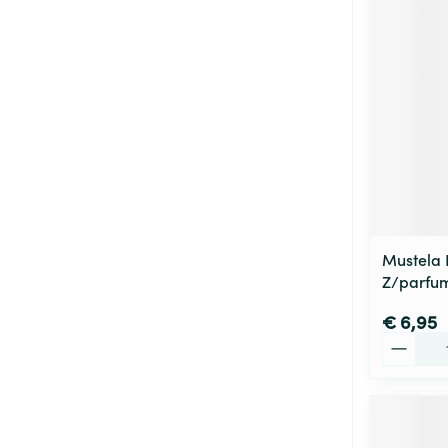
Mustela 
Z/parfu
€ 6,95
Aantal