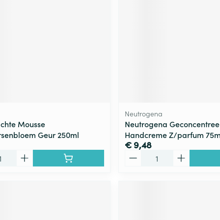
ging
Supplementen
Insectenwe
Mondmaskers
middelen
ssen
 -
id
d
Neutrogena
achte Mousse
Neutrogena Geconcentree
rsenbloem Geur 250ml
Handcreme Z/parfum 75m
€ 9,48
Aantal
Zelfbruiner
Scheren