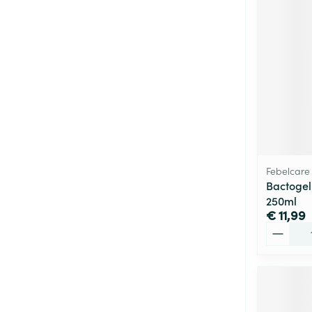
Febelcare
Bactogel
250ml
€ 11,99
Aantal