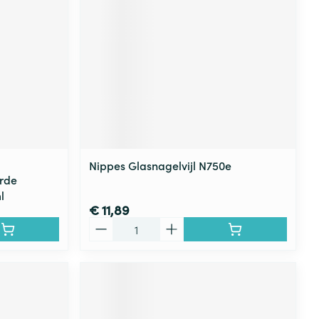
rende
Parfums en
geurproducten
Nippes Glasnagelvijl N750e
rde
l
€ 11,89
Aantal
CBD