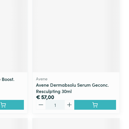
rende
Parfums en
geurproducten
 Boost.
Avene
Avene Dermabsolu Serum Geconc.
Resculpting 30ml
CBD
€ 57,00
Aantal