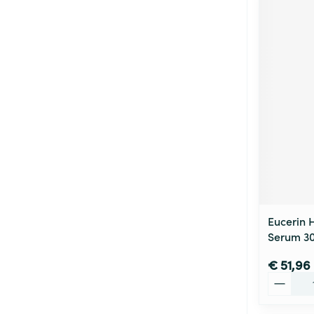
Eucerin H
Serum 3
€ 51,96
Aantal