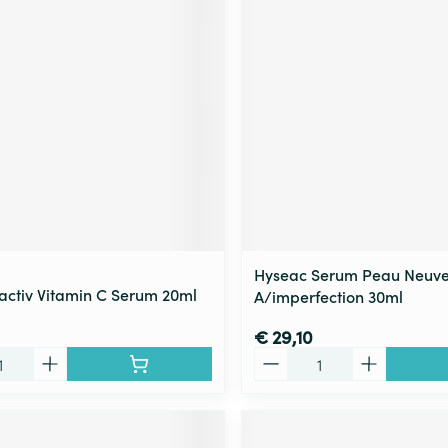
ging
Supplementen
Insectenwe
Mondmaskers
middelen
ssen
 -
id
d
Hyseac Serum Peau Neuve
tactiv Vitamin C Serum 20ml
A/imperfection 30ml
Zelfbruiner
Scheren
€ 29,10
Aantal