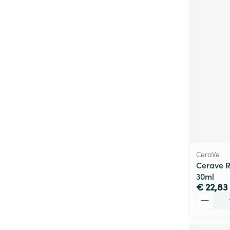
CeraVe
Cerave R
30ml
€ 22,83
Aantal