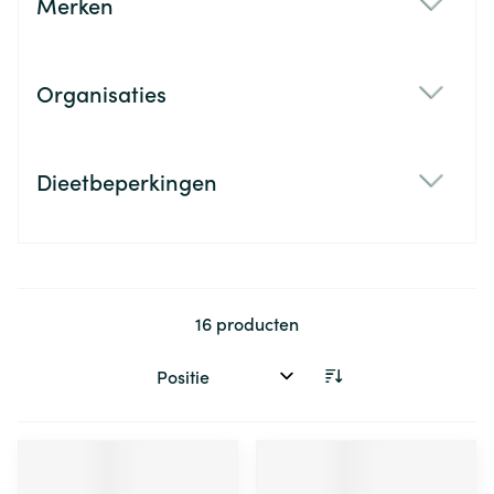
Merken
filter
Organisaties
filter
Dieetbeperkingen
filter
16
producten
Sorteer op: