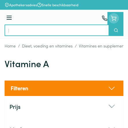
Ga naar de inhoud
Apothekersadvies
Snelle beschikbaarheid
Menu
Zoek
Product, merk, categorie...
Home
/
Dieet, voeding en vitamines
/
Vitamines en supplemente
Vitamine A
Filteren
Doorgaan naar productlijst
Prijs
filter