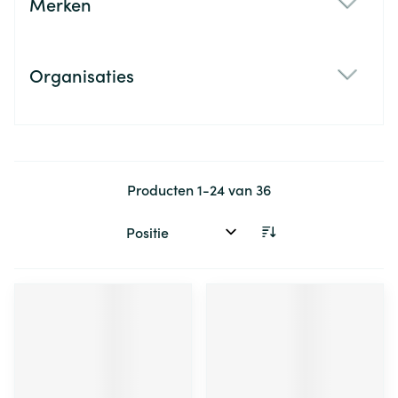
Merken
filter
Organisaties
filter
Producten
1
-
24
van
36
Sorteer op: