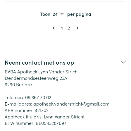
Toon
per pagina
Pagina's
U lees momenteel pagina
Pagina
1
2
Neem contact met ons op
BVBA Apotheek Lynn Vander Stricht
Dendermondsesteenweg 23A
9290
Berlare
Telefoon:
09 367 70 02
E-mailadres:
apotheek.vanderstricht@
gmail.com
APB nummer:
421702
Apotheek titularis:
Lynn Vander Stricht
BTW nummer:
BE0543287694