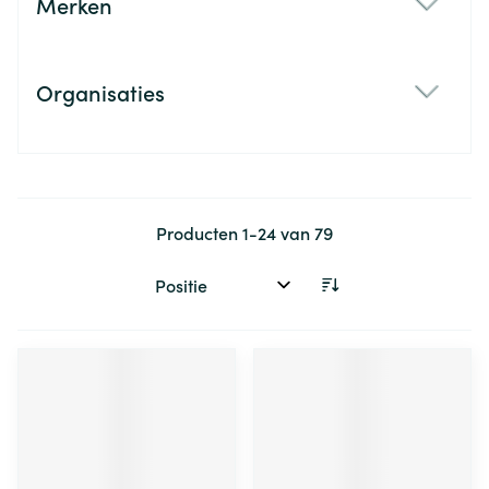
Merken
filter
Organisaties
filter
Producten
1
-
24
van
79
Sorteer op: