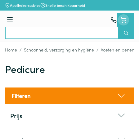
Ga naar de inhoud
Apothekersadvies
Snelle beschikbaarheid
Menu
Zoek
Product, merk, categorie...
Home
/
Schoonheid, verzorging en hygiëne
/
Voeten en benen
/
Pedicure
Filteren
Doorgaan naar productlijst
Prijs
filter