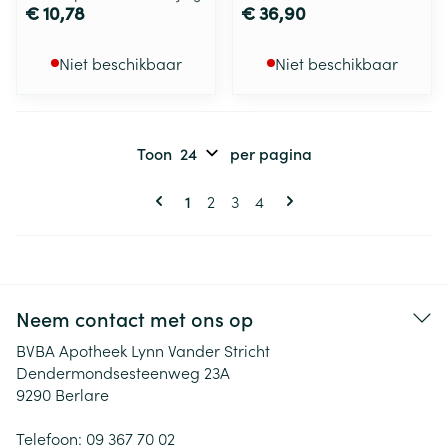
€ 10,78
€ 36,90
Niet beschikbaar
Niet beschikbaar
Toon
per pagina
Pagina's
U lees momenteel pagina
Pagina
Pagina
Pagina
1
2
3
4
Neem contact met ons op
BVBA Apotheek Lynn Vander Stricht
Dendermondsesteenweg 23A
9290
Berlare
Telefoon:
09 367 70 02