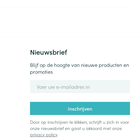
Bed
ng zon
Doorliggen - decubitis
Toon meer
ie
Urinewegen
id, spanning
Stoppen met roken
Nieuwsbrief
 en intieme
Gezichtsreiniging -
ontschminken
n Orthopedie
Instrumenten
Blijf op de hoogte van nieuwe producten en
sche
promoties
n anticonceptie
Reinigingsmelk, - crème, -
Anti tumor middelen
olie en gel
E-mail adres
jn
Tonic - lotion
zorging
Anesthesie
Micellair water
Inschrijven
Specifiek voor de ogen
t
ie
Diverse geneesmiddelen
Door op inschrijven te klikken, schrijft u zich in voor
Toon meer
onze nieuwsbrief en gaat u akkoord met onze
privacy policy
.