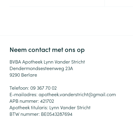
Zuurstof
Eelt
Eksteroog - lik
Ademhalingsste
Toon meer
Spieren en gew
Neem contact met ons op
Specifiek voor
Naalden en spu
BVBA Apotheek Lynn Vander Stricht
Lichaamsverzo
Dendermondsesteenweg 23A
Infecties
Spuiten
9290
Berlare
Deodorant
Oplossing voor 
Gezichtsverzor
Telefoon:
09 367 70 02
Naalden
Luizen
E-mailadres:
apotheek.vanderstricht@
gmail.com
APB nummer:
421702
Naalden voor i
Apotheek titularis:
Lynn Vander Stricht
pennaalden
BTW nummer:
BE0543287694
Diagnostica
Toon meer