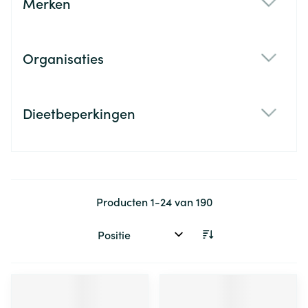
Merken
filter
Organisaties
filter
Dieetbeperkingen
filter
Producten
1
-
24
van
190
Sorteer op: