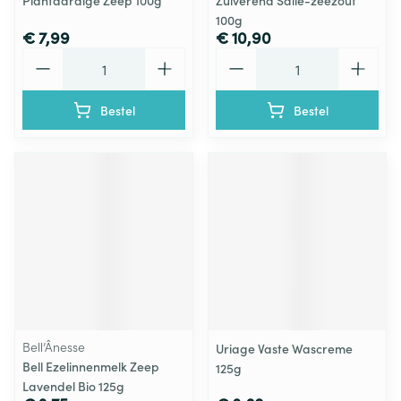
Plantaardige Zeep 100g
Zuiverend Salie-zeezout
100g
€ 7,99
€ 10,90
Aantal
Aantal
Bestel
Bestel
Bell’Ânesse
Uriage Vaste Wascreme
Bell Ezelinnenmelk Zeep
125g
Lavendel Bio 125g