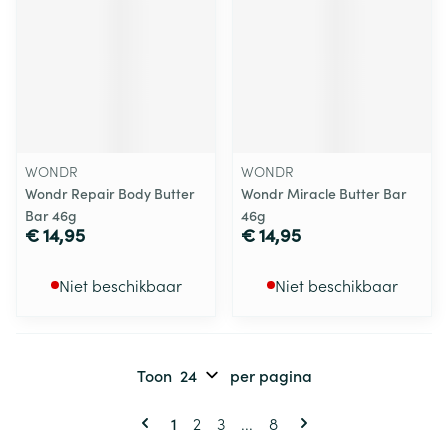
WONDR
WONDR
Wondr Repair Body Butter
Wondr Miracle Butter Bar
Bar 46g
46g
€ 14,95
€ 14,95
Niet beschikbaar
Niet beschikbaar
Toon
per pagina
Pagina's
U lees momenteel pagina
Pagina
Pagina
Pagina
1
2
3
...
8