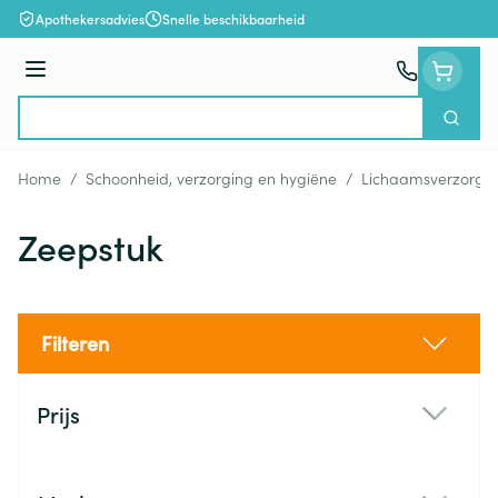
Ga naar de inhoud
Apothekersadvies
Snelle beschikbaarheid
Menu
Zoek
Product, merk, categorie...
Home
/
Schoonheid, verzorging en hygiëne
/
Lichaamsverzorgi
Zeepstuk
Filteren
Doorgaan naar productlijst
Prijs
filter