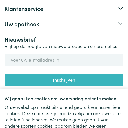
Klantenservice
Uw apotheek
Nieuwsbrief
Blijf op de hoogte van nieuwe producten en promoties
E-mail adres
Inschrijven
Door op inschrijven te klikken, schrijft u zich in voor onze
nieuwsbrief en gaat u akkoord met onze
privacy policy
.
Wij gebruiken cookies om uw ervaring beter te maken.
Onze webshop maakt uitsluitend gebruik van essentiële
cookies. Deze cookies zijn noodzakelijk om onze website
te laten functioneren. We maken geen gebruik van
andere soorten cookies; daarom bieden we geen