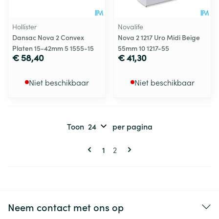
Hollister
Novalife
Dansac Nova 2 Convex
Nova 2 1217 Uro Midi Beige
Platen 15-42mm 5 1555-15
55mm 10 1217-55
€ 58,40
€ 41,30
Niet beschikbaar
Niet beschikbaar
Toon
per pagina
Pagina's
U lees momenteel pagina
Pagina
1
2
Neem contact met ons op