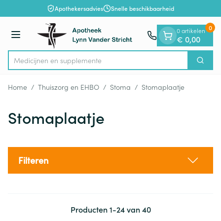
Dia 1 van 1
Ga naar de inhoud
Apothekersadvies
Snelle beschikbaarheid
0
0 artikelen
Menu
€ 0,00
Medicijn
Zoek
Product, merk, categorie...
Home
/
Thuiszorg en EHBO
/
Stoma
/
Stomaplaatje
Stomaplaatje
Filteren
Producten
1
-
24
van
40