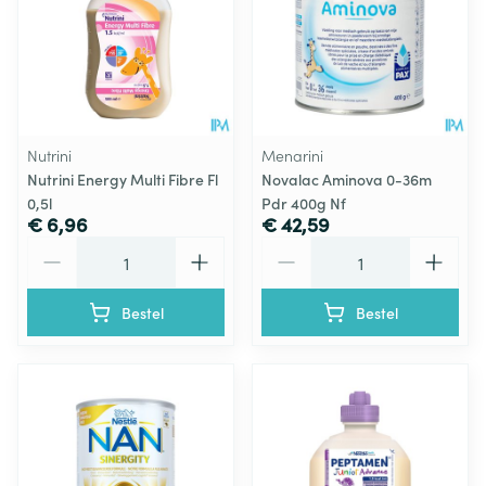
Nutrini
Menarini
Nutrini Energy Multi Fibre Fl
Novalac Aminova 0-36m
0,5l
Pdr 400g Nf
€ 6,96
€ 42,59
Aantal
Aantal
Bestel
Bestel