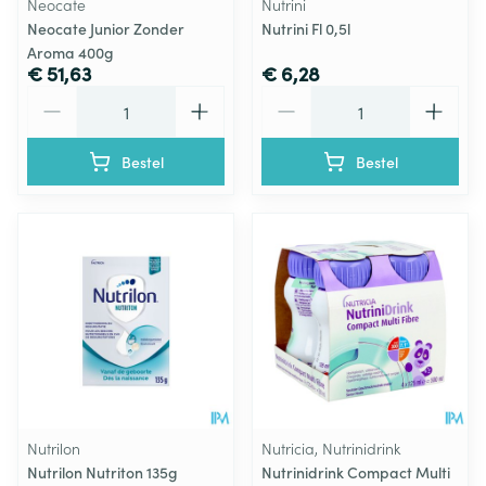
Neocate
Nutrini
Neocate Junior Zonder
Nutrini Fl 0,5l
Aroma 400g
€ 51,63
€ 6,28
Aantal
Aantal
Bestel
Bestel
Nutrilon
Nutricia, Nutrinidrink
Nutrilon Nutriton 135g
Nutrinidrink Compact Multi