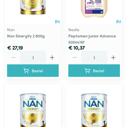
Nan
Nestle
Nan Sinergity 2 800g
Peptamen Junior Advance
500ml Nf
€ 27,19
€ 10,37
Aantal
Aantal
Bestel
Bestel