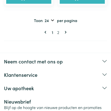
Toon
per pagina
Pagina's
U lees momenteel pagina
Pagina
1
2
Neem contact met ons op
Klantenservice
Uw apotheek
Nieuwsbrief
Blijf op de hoogte van nieuwe producten en promoties