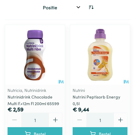
Sorteer op:
Nutricia, Nutrinidrink
Nutrini
Nutrinidrink Chocolade
Nutrini Peptisorb Energy
Multi F.+12m Fl 200ml 65599
0,5l
€ 2,59
€ 9,44
Aantal
Aantal
Bestel
Bestel