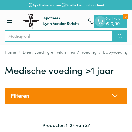
Dia 1 van 1
Ga naar de inhoud
Apothekersadvies
Snelle beschikbaarheid
0
0 artikelen
Menu
€ 0,00
Zoek
Product, merk, categorie...
Home
/
Dieet, voeding en vitamines
/
Voeding
/
Babyvoeding
Medische voeding >1 jaar
Filteren
Producten
1
-
24
van
37