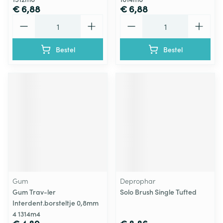
€ 6,88
€ 6,88
Aantal
Aantal
Bestel
Bestel
Gum
Deprophar
Gum Trav-ler
Solo Brush Single Tufted
Interdent.borsteltje 0,8mm
4 1314m4