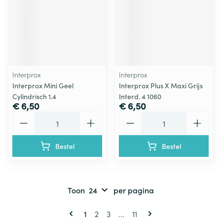
Interprox
Interprox
Interprox Mini Geel
Interprox Plus X Maxi Grijs
Cylindrisch 1.4
Interd. 4 1060
€ 6,50
€ 6,50
Aantal
Aantal
Bestel
Bestel
Toon
per pagina
Pagina's
U lees momenteel pagina
Pagina
Pagina
Pagina
1
2
3
...
11