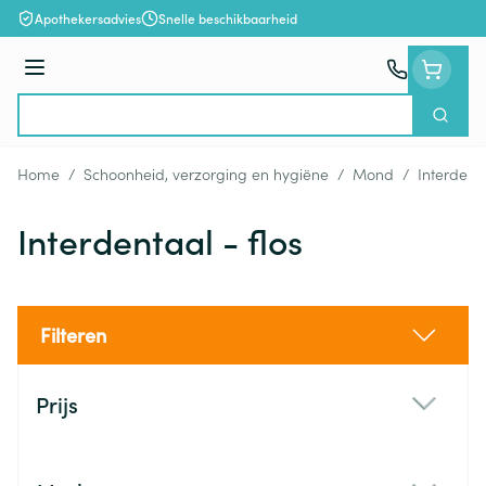
Ga naar de inhoud
Apothekersadvies
Snelle beschikbaarheid
Menu
Zoek
Product, merk, categorie...
Home
/
Schoonheid, verzorging en hygiëne
/
Mond
/
Interdenta
Interdentaal - flos
Filteren
Doorgaan naar productlijst
Prijs
filter