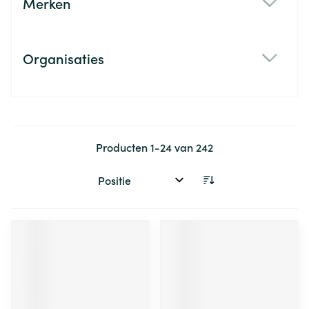
Merken
filter
Organisaties
filter
Producten
1
-
24
van
242
Sorteer op: