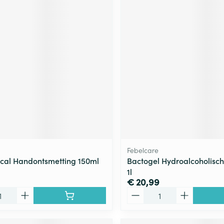
Febelcare
ical Handontsmetting 150ml
Bactogel Hydroalcoholisc
1l
€ 20,99
Aantal