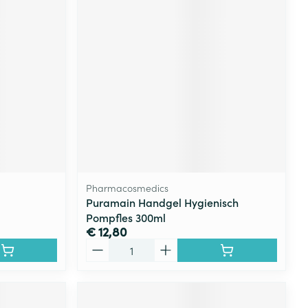
rende
Parfums en
geurproducten
Pharmacosmedics
Puramain Handgel Hygienisch
Pompfles 300ml
CBD
€ 12,80
Aantal