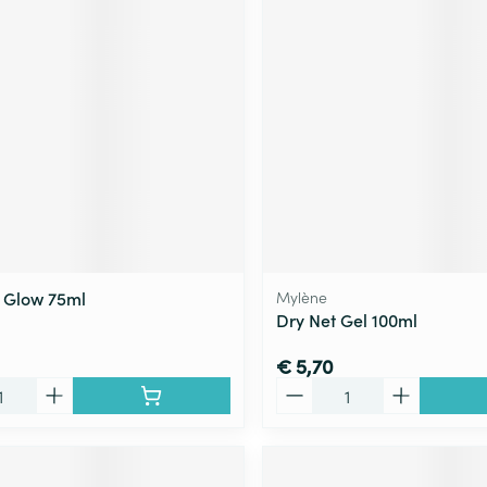
ging
Supplementen
Insectenwe
Mondmaskers
middelen
ssen
 -
id
d
 Glow 75ml
Mylène
Dry Net Gel 100ml
Zelfbruiner
Scheren
€ 5,70
Aantal