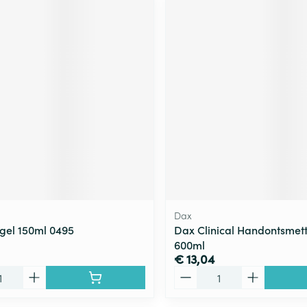
Dax
gel 150ml 0495
Dax Clinical Handontsmet
600ml
€ 13,04
Aantal