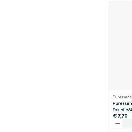
Puressenti
Puressent
Ess.olie
€ 7,70
Aantal