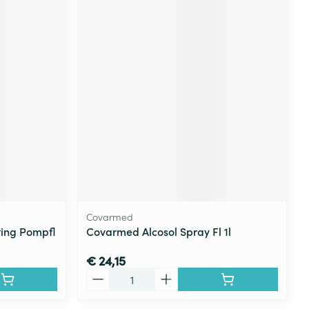
Covarmed
ting Pompfl
Covarmed Alcosol Spray Fl 1l
€ 24,15
Aantal