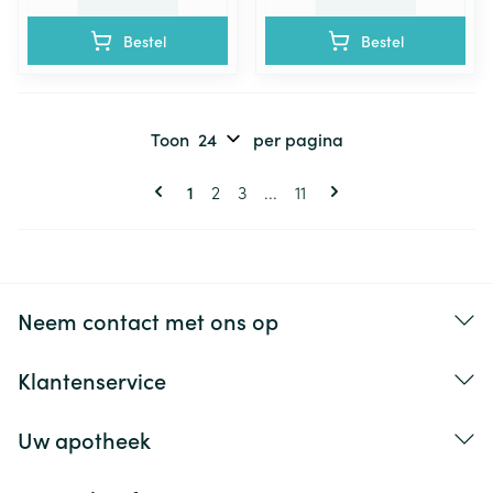
Bestel
Bestel
Toon
per pagina
Pagina's
U lees momenteel pagina
Pagina
Pagina
Pagina
1
2
3
...
11
Neem contact met ons op
Klantenservice
Uw apotheek