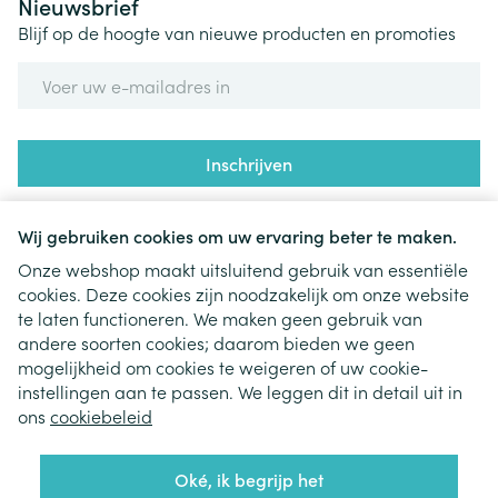
Nieuwsbrief
Blijf op de hoogte van nieuwe producten en promoties
E-mail adres
Inschrijven
Door op inschrijven te klikken, schrijft u zich in voor onze
nieuwsbrief en gaat u akkoord met onze
privacy policy
.
Wij gebruiken cookies om uw ervaring beter te maken.
Onze webshop maakt uitsluitend gebruik van essentiële
cookies. Deze cookies zijn noodzakelijk om onze website
te laten functioneren. We maken geen gebruik van
andere soorten cookies; daarom bieden we geen
mogelijkheid om cookies te weigeren of uw cookie-
instellingen aan te passen. We leggen dit in detail uit in
Juridische links
ons
cookiebeleid
Oké, ik begrijp het