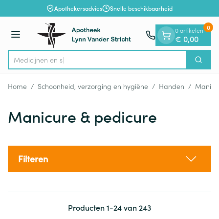
Dia 1 van 1
Ga naar de inhoud
Apothekersadvies
Snelle beschikbaarheid
0
0 artikelen
Menu
€ 0,00
Zoek
Product, merk, categorie...
Home
/
Schoonheid, verzorging en hygiëne
/
Handen
/
Manicu
Manicure & pedicure
Filteren
Producten
1
-
24
van
243