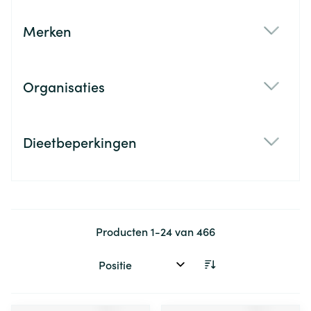
Merken
filter
Organisaties
filter
Dieetbeperkingen
filter
Producten
1
-
24
van
466
Sorteer op: