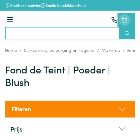
Ga naar de inhoud
Apothekersadvies
Snelle beschikbaarheid
Menu
Zoek
Product, merk, categorie...
Home
/
Schoonheid, verzorging en hygiëne
/
Make-up
/
Fond d
Fond de Teint | Poeder |
Blush
Filteren
Doorgaan naar productlijst
Prijs
filter