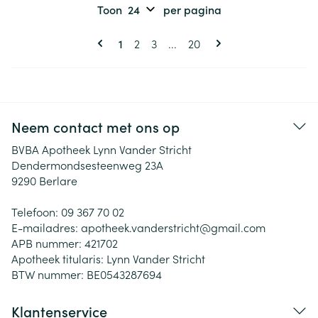
Toon
per pagina
Pagina's
U lees momenteel pagina
Pagina
Pagina
Pagina
1
2
3
...
20
Neem contact met ons op
BVBA Apotheek Lynn Vander Stricht
Dendermondsesteenweg 23A
9290
Berlare
Telefoon:
09 367 70 02
E-mailadres:
apotheek.vanderstricht@
gmail.com
APB nummer:
421702
Apotheek titularis:
Lynn Vander Stricht
BTW nummer:
BE0543287694
Klantenservice