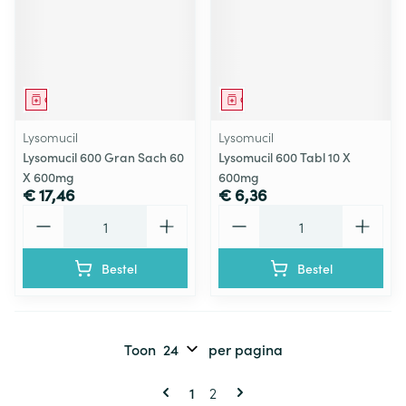
Geneesmiddel
Geneesmiddel
Lysomucil
Lysomucil
Lysomucil 600 Gran Sach 60
Lysomucil 600 Tabl 10 X
X 600mg
600mg
€ 17,46
€ 6,36
Aantal
Aantal
Bestel
Bestel
Toon
per pagina
Pagina's
U lees momenteel pagina
Pagina
1
2