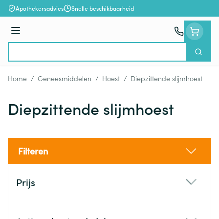
Ga naar de inhoud
Apothekersadvies
Snelle beschikbaarheid
Menu
Zoek
Product, merk, categorie...
Home
/
Geneesmiddelen
/
Hoest
/
Diepzittende slijmhoest
Diepzittende slijmhoest
Filteren
Doorgaan naar productlijst
Prijs
filter