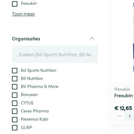
Aerosol toestel
kloven
Tabletten
Fresubin
Aerosol access
Blaren
Creme, gel en 
Toon meer
Zuurstof
Eelt
Eksteroog - lik
Ademhalingsste
Organisaties
Toon meer
filter
Spieren en gew
Specifiek voor
6d Sports Nutrition
Naalden en spu
BS Nutrition
Lichaamsverzo
Infecties
BV Pharma & More
Spuiten
Fresubin
Deodorant
Bonusan
Fresubin
Oplossing voor 
Gezichtsverzor
CYTUS
Naalden
€ 12,65
Luizen
Ceres Pharma
Aantal
Naalden voor i
Fresenius Kabi
pennaalden
GLNP
Diagnostica
Toon meer