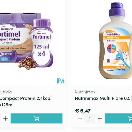
Toon meer
ging
Supplementen
Insectenwe
Mondmaskers
middelen
ssen
 -
id
d
utricia
Nutrinimax
 Compact Protein 2.4kcal
Nutrinimax Multi Fibre 0,5l
x125ml
Zelfbruiner
Scheren
€ 6,47
Aantal