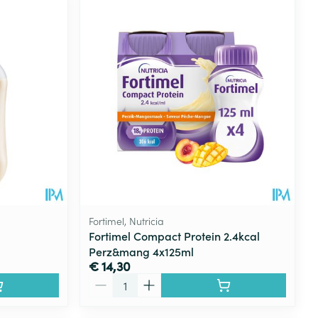
rende
Parfums en
geurproducten
Fortimel, Nutricia
Fortimel Compact Protein 2.4kcal
Perz&mang 4x125ml
CBD
€ 14,30
Aantal