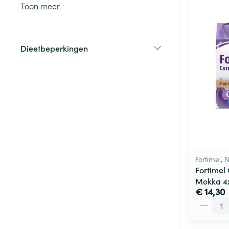
Toon meer
Haar
Gezichtsverzor
Dieetbeperkingen
Pillendozen en
filter
accessoires
Pigmentstoorni
Gevoelige huid
geïrriteerde hu
Gemengde hui
Doffe huid
Toon meer
Fortimel, N
Fortimel
Mokka 4
Snurken
€ 14,30
Aantal