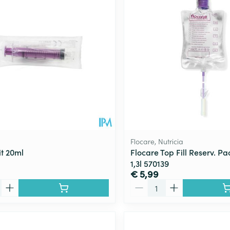
len
Kalk- en schimmelnagels
Teststrips en naalden
Lippen
Stomaplaat
oires
spray
Nagelbijten
Overige diabetes
Zonnebank
Accessoires
producten
Nagelversterkend
Voorbereidi
doorn
Naalden voor
Toon meer
Toon meer
lsel
Hormonaal stelsel
Gynaecolog
insulinespuiten
Toon meer
richten
Zenuwstelsel
Slapelooshe
en stress
 mannen
Make-up
Seksualiteit
hygiene
iten
Sondes, baxters en
Bandages e
rging
Make-up penselen en
catheters
- orthopedi
Flocare, Nutricia
Condooms e
Immuniteit
verbanden
Allergie
gebruiksvoorwerpen
it 20ml
Flocare Top Fill Reserv. P
Sondes
1,3l 570139
Intiem welzi
injectie
Eyeliner - oogpotlood
Buik
ging
€ 5,99
Accessoires voor sondes
Intieme ver
Mascara
Aantal
Acne
Oor
Arm
Baxters
Massage
nsulinepen -
Oogschaduw
Elleboog
Catheters
Toon meer
Toon meer
Enkel en voe
Afslanken
Homeopath