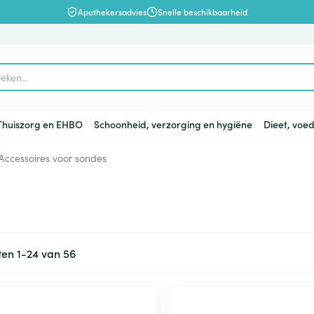
Apothekersadvies
Snelle beschikbaarheid
Thuiszorg en EHBO
Schoonheid, verzorging en hygiëne
Dieet, voed
Accessoires voor sondes
en
lsel
Lichaamsverzorging
Voeding
Baby
Prostaat
Bachbloesem
Kousen, panty's en sokken
Dierenvoeding
Hoest
Lippen
Vitamines e
Kinderen
Menopauze
Oliën
Lingerie
Supplemen
Pijn en koor
supplement
, verzorging en hygiëne categorie
warren
nger
lingerie
ectenbeten
Bad en douche
Thee, Kruidenthee
Fopspenen en accessoires
Kousen
Hond
Droge hoest
Voedend
Luizen
BH's
baby - kind
Vitamine A
ten
1
-
24
van
56
Snurken
Spieren en 
ar en
 en
Deodorant
Babyvoeding
Luiers
Panty's
Kat
Diepzittende slijmhoest
Koortsblaze
Tanden
Zwangersch
Antioxydant
ding en vitamines categorie
rging
binaties
incet
Zeer droge, geïrriteerde
Sportvoeding
Tandjes
Sokken
Andere dieren
Combinatie droge hoest en
Verzorging 
Aminozuren
& gel
huid en huidproblemen
slijmhoest
supplementen
Specifieke voeding
Voeding - melk
Vitamines 
Pillendozen
Batterijen