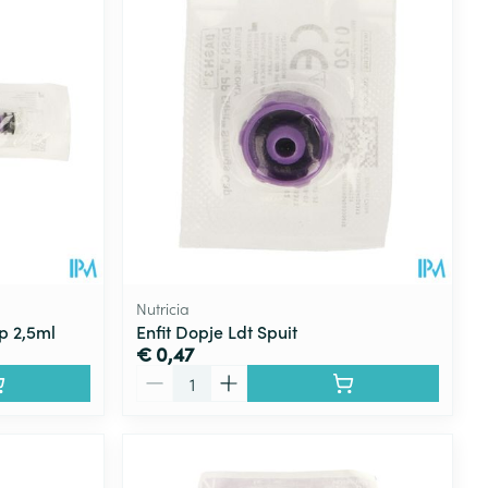
Botten, spieren en
Toon meer
gewrichten
armtetherapie
ogels
Fytotherapie
Wondzorg
Toon meer
Diagnosetesten en
stress
Vlooien en teken
meetapparatuur
Oren
Mond en keel
Alcoholtest
g
Oordopjes
Zuigtabletten
herapie -
Mond, muil of snavel
Bloeddrukmeter
ls
en -druppels
Oorreiniging
Spray - oplossing
Cholesteroltest
zen
Oordruppels
Hartslagmeter
ulpmiddelen
Nutricia
Toon meer
ip 2,5ml
Enfit Dopje Ldt Spuit
€ 0,47
Aantal
erming
Hygiëne
Ergonomie
ning en -
Aambeien
s
Bad en douche
Ademhaling en zuurstof