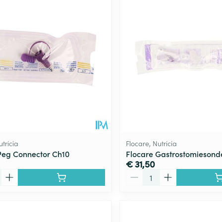
Toon meer
ging
Supplementen
Insectenwe
Mondmaskers
middelen
ssen
 -
id
d
utricia
Flocare, Nutricia
Peg Connector Ch10
Flocare Gastrostomiesond
€ 31,50
Aantal
Zelfbruiner
Scheren