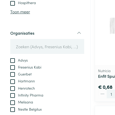
Aerosol toestel
kloven
Tabletten
Hospithera
Aerosol access
Blaren
Creme, gel en 
Toon meer
Zuurstof
Eelt
Eksteroog - lik
Ademhalingsste
Organisaties
Toon meer
filter
Spieren en gew
Specifiek voor
Advys
Naalden en spu
Fresenius Kabi
Lichaamsverzo
Nutricia
Infecties
Guerbet
Spuiten
Enfit Spu
Deodorant
Hartmann
Oplossing voor 
Gezichtsverzor
€ 0,68
Henrotech
Naalden
Aantal
Luizen
Infinity Pharma
Naalden voor i
Melisana
pennaalden
Nestle Belgilux
Diagnostica
Toon meer