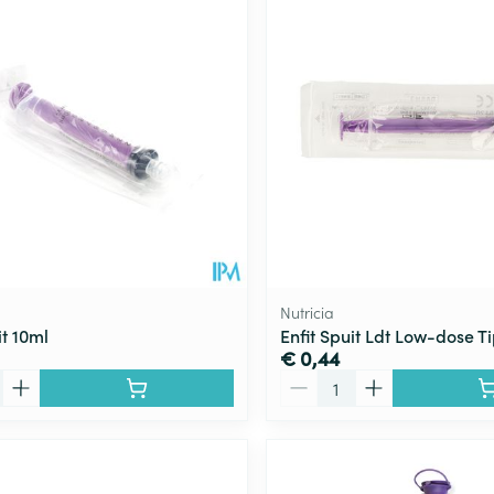
Calcium
n
Ontharen en epileren
Massagebalsem en
ale en maximale prijswaarden aan te passen.
hap en kinderen categorie
Toon meer
Toon meer
Toon meer
inhalatie
en
Kruidenthee
Kat
Licht- en w
Duiven en v
Toon meer
Toon meer
0+ categorie
Wondzorg
EHBO
lie
ven
Homeopathie
Spieren en gewrichten
Gemoed en 
Neus
Ogen
Ogen
Neus
neeskunde categorie
Vilt
Podologie
Spray
Ooginfecties
Oogspoelin
Tabletten
Handschoenen
Cold - Hot t
Oren
Ogen
 en EHBO categorie
denborstels
Anti allergische en anti
Oogdruppe
warm/koud
Neussprays 
al
Wondhelend
inflammatoire middelen
los
Creme - gel
Verbanddo
Brandwonden
insecten categorie
pluimen
Accessoires
- antiviraal
Ontzwellende middelen
Droge ogen
Medische h
Toon meer
Nutricia
Glaucoom
it 10ml
Enfit Spuit Ldt Low-dose T
Toon meer
ddelen categorie
€ 0,44
Toon meer
Aantal
en
e en
Nagels
Diabetes
Zonnebesch
Stoma
Hart- en bloedvaten
Bloedverdun
elt en
Nagellak
Bloedglucosemeter
Aftersun
Stomazakje
stolling