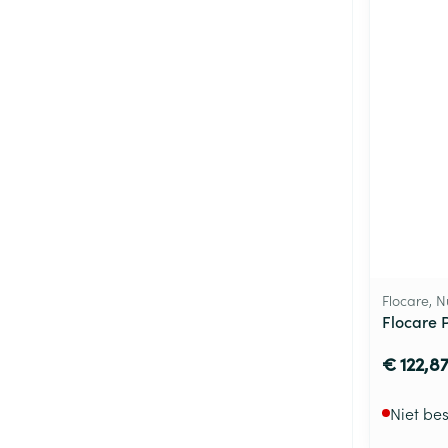
Flocare, N
Flocare 
€ 122,8
Niet be