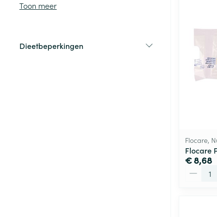
Toon meer
Haar
Gezichtsverzor
Dieetbeperkingen
Pillendozen en
filter
accessoires
Pigmentstoorni
Gevoelige huid
geïrriteerde hu
Gemengde hui
Doffe huid
Toon meer
Flocare, N
Flocare 
€ 8,68
Aantal
Snurken