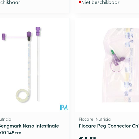
schikbaar
Niet beschikbaar
utricia
Flocare, Nutricia
Bengmark Naso Intestinale
Flocare Peg Connector Ch
h10 145cm
€ 8,68