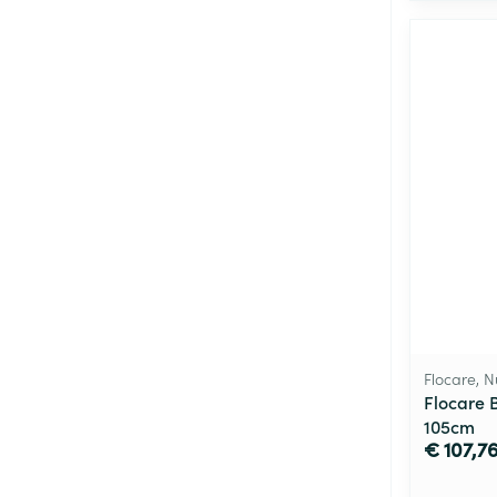
Flocare, N
Flocare 
105cm
€ 107,7