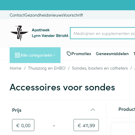
Ga naar de inhoud
Dia 1 van 1
Contact
Gezondheidsnieuws
Voorschrift
Me
Product, merk, categorie...
Promoties
Geneesmiddelen
Alle categorieën
Home
/
Thuiszorg en EHBO
/
Sondes, baxters en catheters
/
Promoties
Accessoires voor sondes
Schoonheid, verzorging
Haar en Hoofd
Afslanken
Zwangerschap
Geheugen
Aromatherapie
Lenzen en brill
Insecten
Maag darm ste
en hygiëne
Toon submenu voor Schoonheid
Kammen - ont
Maaltijdverva
Zwangerschaps
Verstuiver
Lensproducten
Verzorging ins
Maagzuur
Doorgaan naar productlijst
Produc
Prijs
Dieet, voeding en
Seksualiteit
Beschadigd ha
Eetlustremmer
Borstvoeding
Essentiële oliën
Brillen
Anti insecten
Lever, galblaas
filter
vitamines
hoofdirritatie
pancreas
Toon submenu voor Dieet, voe
Platte buik
Lichaamsverzo
Complex - com
Teken tang of p
-
Minimumwaarde
Maximale waarde
€ 0,00
€ 411,99
Styling - spray 
Braken
Vetverbranders
Vitamines en 
Zwangerschap en
Zware benen