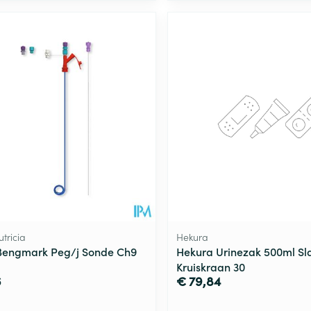
utricia
Hekura
Bengmark Peg/j Sonde Ch9
Hekura Urinezak 500ml S
Kruiskraan 30
6
€ 79,84