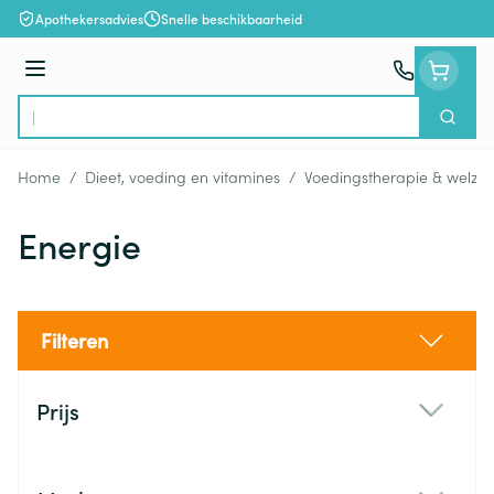
Ga naar de inhoud
Apothekersadvies
Snelle beschikbaarheid
Menu
Zoek
Product, merk, categorie...
Home
/
Dieet, voeding en vitamines
/
Voedingstherapie & welzijn
Energie
Filteren
Doorgaan naar productlijst
Prijs
filter