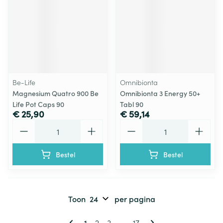
Be-Life
Omnibionta
Magnesium Quatro 900 Be
Omnibionta 3 Energy 50+
Life Pot Caps 90
Tabl 90
€ 25,90
€ 59,14
Aantal
Aantal
Bestel
Bestel
Toon
per pagina
Pagina's
U lees momenteel pagina
Pagina
Pagina
Pagina
1
2
3
...
17