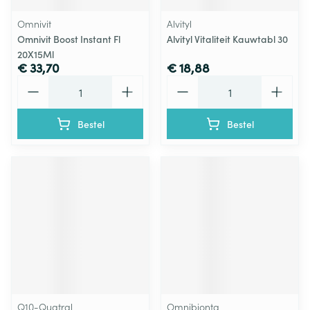
Omnivit
Alvityl
Omnivit Boost Instant Fl
Alvityl Vitaliteit Kauwtabl 30
20X15Ml
€ 33,70
€ 18,88
Aantal
Aantal
Bestel
Bestel
Q10-Quatral
Omnibionta