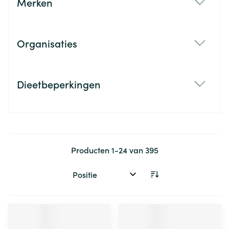
Merken
filter
Organisaties
filter
Dieetbeperkingen
filter
Producten
1
-
24
van
395
Sorteer op: