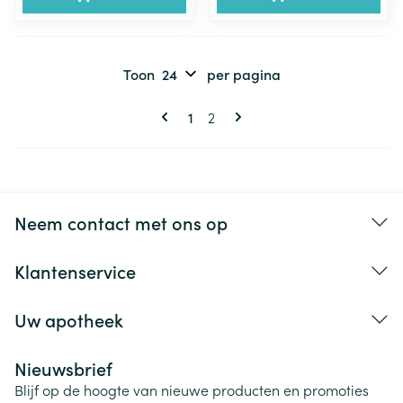
Toon
per pagina
Pagina's
U lees momenteel pagina
Pagina
1
2
Neem contact met ons op
Klantenservice
Uw apotheek
Nieuwsbrief
Blijf op de hoogte van nieuwe producten en promoties