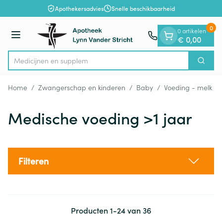
Dia 1 van 1
Ga naar de inhoud
Apothekersadvies
Snelle beschikbaarheid
0
0 artikelen
Menu
€ 0,00
M
Zoek
Product, merk, categorie...
Home
/
Zwangerschap en kinderen
/
Baby
/
Voeding - melk
/
Medische voeding >1 jaar
Filteren
Producten
1
-
24
van
36