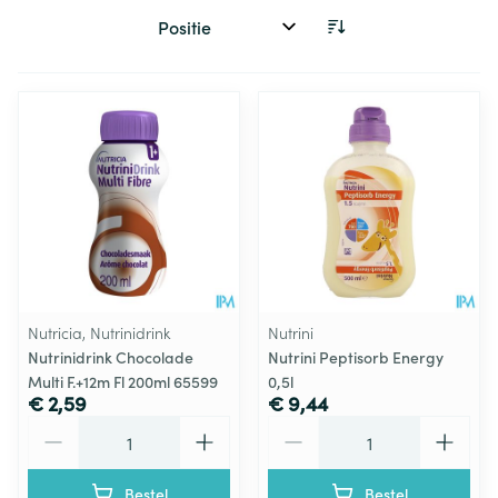
Sorteer op:
Nutricia, Nutrinidrink
Nutrini
Nutrinidrink Chocolade
Nutrini Peptisorb Energy
Multi F.+12m Fl 200ml 65599
0,5l
€ 2,59
€ 9,44
Aantal
Aantal
Bestel
Bestel