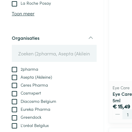
Aerosol toestel
kloven
Tabletten
La Roche Posay
Aerosol access
Blaren
Creme, gel en 
Toon meer
Zuurstof
Eelt
Eksteroog - lik
Ademhalingsste
Organisaties
Toon meer
filter
Spieren en gew
Specifiek voor
2pharma
Naalden en spu
Asepta (Akileine)
Lichaamsverzo
Infecties
Ceres Pharma
Spuiten
Eye Care
Deodorant
Cosmxpert
Eye Care
Oplossing voor 
Gezichtsverzor
5ml
Diacosmo Belgium
Naalden
€ 15,49
Luizen
Eureka Pharma
Aantal
Naalden voor i
Greendock
pennaalden
L'oréal Belgilux
Diagnostica
Toon meer