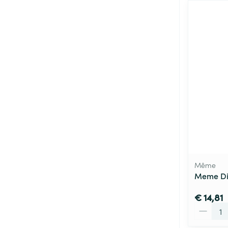
Même
Meme Dis
€ 14,81
Aantal