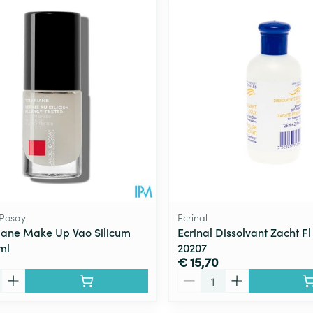
Toon meer
ging
Supplementen
Insectenwe
Mondmaskers
middelen
ssen
 -
id
d
 Posay
Ecrinal
riane Make Up Vao Silicum
Ecrinal Dissolvant Zacht Fl
ml
20207
Zelfbruiner
Scheren
€ 15,70
Aantal