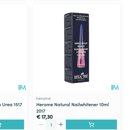
herome
m Urea 1517
Herome Natural Nailwhitener 10ml
2017
€ 17,30
Aantal