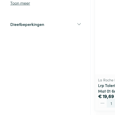
Toon meer
Haar
Gezichtsverzor
Dieetbeperkingen
Pillendozen en
filter
accessoires
Pigmentstoorni
Gevoelige huid
geïrriteerde hu
Gemengde hui
Doffe huid
Toon meer
La Roche
Lrp Tole
Mat 01 6
Snurken
€ 19,69
Aantal