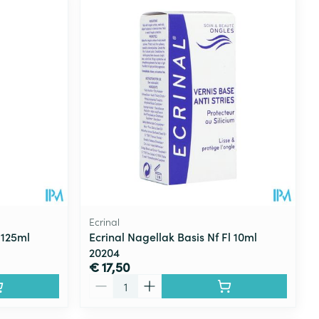
rende
Parfums en
geurproducten
Ecrinal
 125ml
Ecrinal Nagellak Basis Nf Fl 10ml
20204
CBD
€ 17,50
Aantal