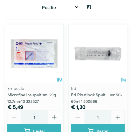
Sorteer op:
Embecta
Bd
Microfine Ins.spuit 1ml 29g
Bd Plastipak Spuit Luer 50-
12,7mm10 324827
60ml 1 300866
€ 5,49
€ 1,30
Aantal
Aantal
Bestel
Bestel