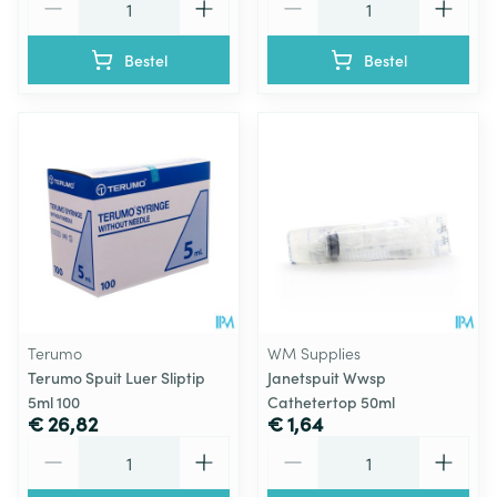
Bestel
Bestel
Terumo
WM Supplies
Terumo Spuit Luer Sliptip
Janetspuit Wwsp
5ml 100
Cathetertop 50ml
€ 26,82
€ 1,64
Aantal
Aantal