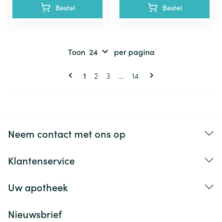
Bestel
Bestel
Toon
per pagina
Pagina's
U lees momenteel pagina
Pagina
Pagina
Pagina
1
2
3
...
14
Neem contact met ons op
Klantenservice
Uw apotheek
Nieuwsbrief