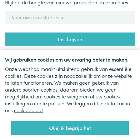
Blijf op de hoogte van nieuwe producten en promoties
E-mail adres
Inschrijven
Door op inschrijven te klikken, schrijft u zich in voor onze
nieuwsbrief en gaat u akkoord met onze
privacy policy
.
Wij gebruiken cookies om uw ervaring beter te maken.
Onze webshop maakt uitsluitend gebruik van essentiële
cookies. Deze cookies zijn noodzakelijk om onze website
te laten functioneren. We maken geen gebruik van
andere soorten cookies; daarom bieden we geen
mogelijkheid om cookies te weigeren of uw cookie-
instellingen aan te passen. We leggen dit in detail uit in
Juridische links
ons
cookiebeleid
Oké, ik begrijp het