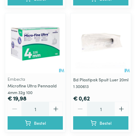
Embecta
Bd Plastipak Spuit Luer 20ml
Microfine Ultra Pennaald
1 300613
4mm 32g 100
€ 19,98
€ 0,62
Aantal
Aantal
Bestel
Bestel