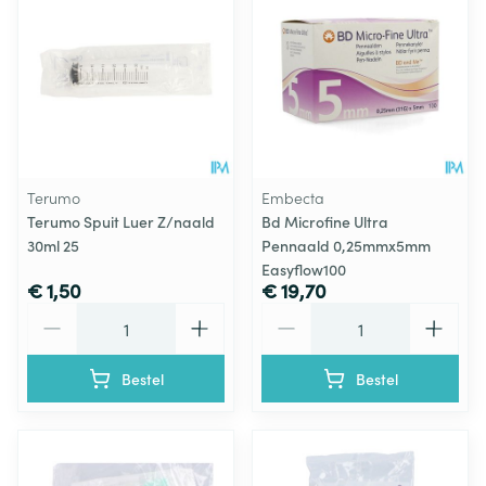
Terumo
Embecta
Terumo Spuit Luer Z/naald
Bd Microfine Ultra
30ml 25
Pennaald 0,25mmx5mm
Easyflow100
€ 1,50
€ 19,70
Aantal
Aantal
Bestel
Bestel