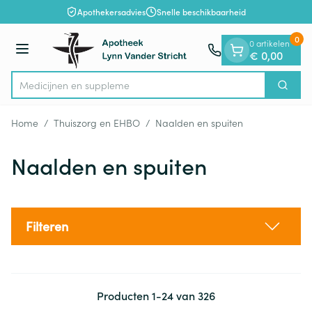
Dia 1 van 1
Ga naar de inhoud
Apothekersadvies
Snelle beschikbaarheid
0
0 artikelen
Menu
€ 0,00
Med
Zoek
Product, merk, categorie...
Home
/
Thuiszorg en EHBO
/
Naalden en spuiten
Naalden en spuiten
Filteren
Producten
1
-
24
van
326