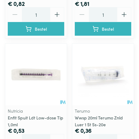
€ 0,82
€ 1,81
Aantal
Aantal
Bestel
Bestel
Nutricia
Terumo
Enfit Spuit Ldt Low-dose Tip
Wwsp 20ml Terumo Znld
1,0ml
Luer 1 St Ss-20e
€ 0,53
€ 0,36
Aantal
Aantal