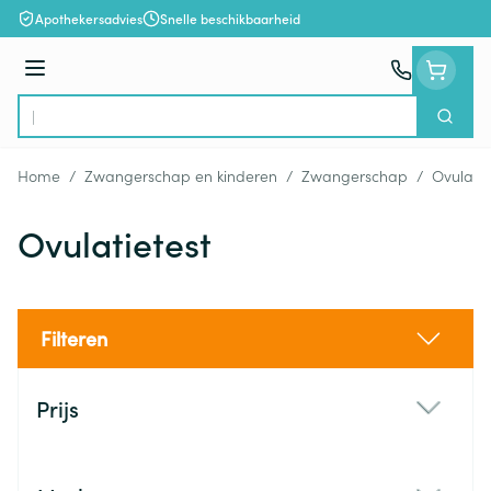
Ga naar de inhoud
Apothekersadvies
Snelle beschikbaarheid
Menu
Zoek
Product, merk, categorie...
Home
/
Zwangerschap en kinderen
/
Zwangerschap
/
Ovulatie
Ovulatietest
Filteren
Doorgaan naar productlijst
Prijs
filter