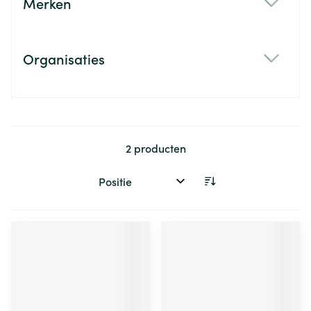
Merken
filter
Organisaties
filter
2
producten
Sorteer op: