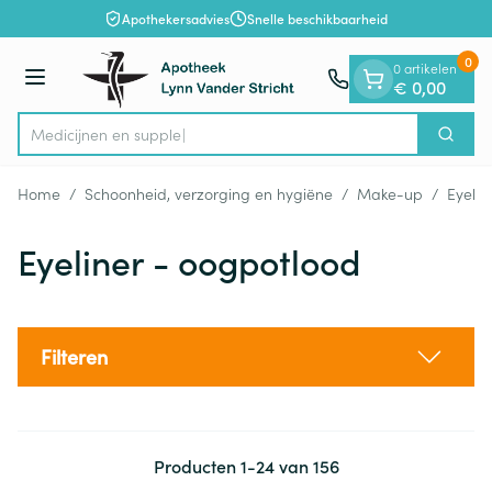
Dia 1 van 1
Ga naar de inhoud
Apothekersadvies
Snelle beschikbaarheid
0
0 artikelen
Menu
€ 0,00
Medi
Zoek
Product, merk, categorie...
Home
/
Schoonheid, verzorging en hygiëne
/
Make-up
/
Eyelin
Eyeliner - oogpotlood
Filteren
Producten
1
-
24
van
156