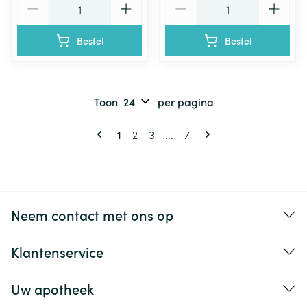
Bestel
Bestel
Toon
per pagina
Pagina's
U lees momenteel pagina
Pagina
Pagina
Pagina
1
2
3
...
7
Neem contact met ons op
Klantenservice
Uw apotheek