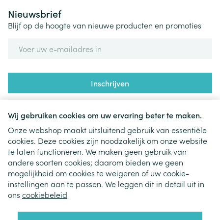
Nieuwsbrief
Blijf op de hoogte van nieuwe producten en promoties
E-mail adres
Inschrijven
Door op inschrijven te klikken, schrijft u zich in voor onze
nieuwsbrief en gaat u akkoord met onze
privacy policy
.
Wij gebruiken cookies om uw ervaring beter te maken.
Onze webshop maakt uitsluitend gebruik van essentiële
cookies. Deze cookies zijn noodzakelijk om onze website
te laten functioneren. We maken geen gebruik van
andere soorten cookies; daarom bieden we geen
mogelijkheid om cookies te weigeren of uw cookie-
instellingen aan te passen. We leggen dit in detail uit in
Juridische links
ons
cookiebeleid