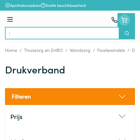
Ga naar de inhoud
Apothekersadvies
Snelle beschikbaarheid
Menu
Zoek
Product, merk, categorie...
Home
/
Thuiszorg en EHBO
/
Wondzorg
/
Fixatiewindels
/
Dru
Drukverband
Filteren
Doorgaan naar productlijst
Prijs
filter