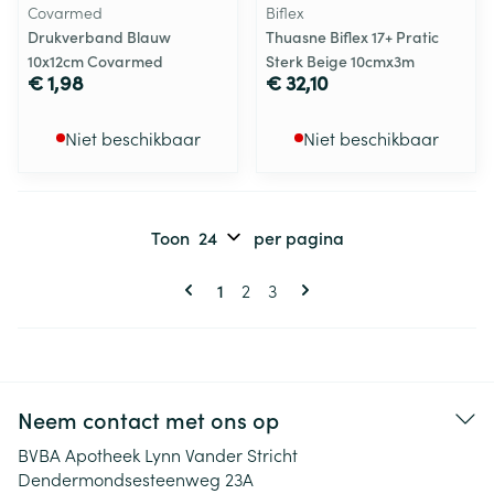
Covarmed
Biflex
Drukverband Blauw
Thuasne Biflex 17+ Pratic
10x12cm Covarmed
Sterk Beige 10cmx3m
€ 1,98
€ 32,10
Niet beschikbaar
Niet beschikbaar
Toon
per pagina
Pagina's
U lees momenteel pagina
Pagina
Pagina
1
2
3
Neem contact met ons op
BVBA Apotheek Lynn Vander Stricht
Dendermondsesteenweg 23A