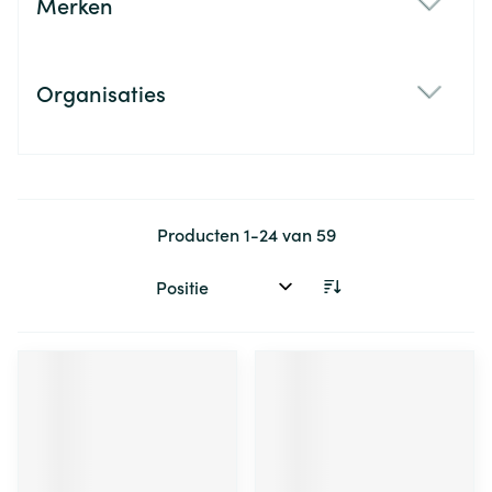
Merken
filter
Organisaties
filter
Producten
1
-
24
van
59
Sorteer op: