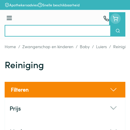
Ga naar de inhoud
Apothekersadvies
Snelle beschikbaarheid
Menu
Zoek
Product, merk, categorie...
Home
/
Zwangerschap en kinderen
/
Baby
/
Luiers
/
Reinigin
Reiniging
Filteren
Doorgaan naar productlijst
Prijs
filter