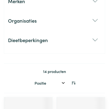
Merken
filter
Organisaties
filter
Dieetbeperkingen
filter
14
producten
Sorteer op: