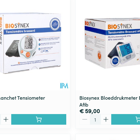
Toon meer
ging
Supplementen
Insectenwe
Mondmaskers
middelen
ssen
 -
id
d
anchet Tensiometer
Biosynex Bloeddrukmeter
Afib
€ 59,00
Zelfbruiner
Scheren
Aantal