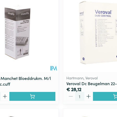
e Manchet Bloeddrukm. M/l
Hartmann, Veroval
Veroval Dc Beugelman 22-3
c.cuff
€ 28,12
Aantal