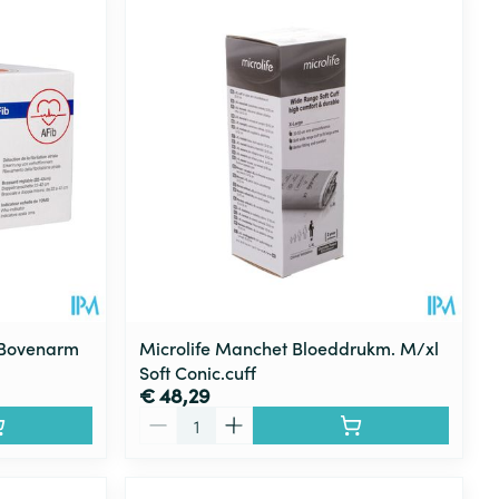
rende
Parfums en
geurproducten
 Bovenarm
Microlife Manchet Bloeddrukm. M/xl
Soft Conic.cuff
€ 48,29
CBD
Aantal