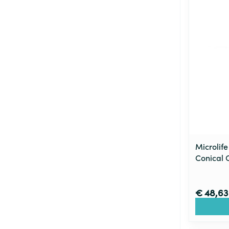
Microlif
Conical 
€ 48,63