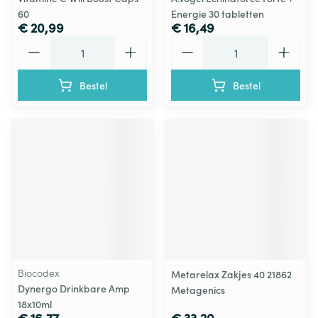
60
Energie 30 tabletten
€ 20,99
€ 16,49
Aantal
Aantal
Bestel
Bestel
Biocodex
Metarelax Zakjes 40 21862
Dynergo Drinkbare Amp
Metagenics
18x10ml
€ 16,77
€ 33,20