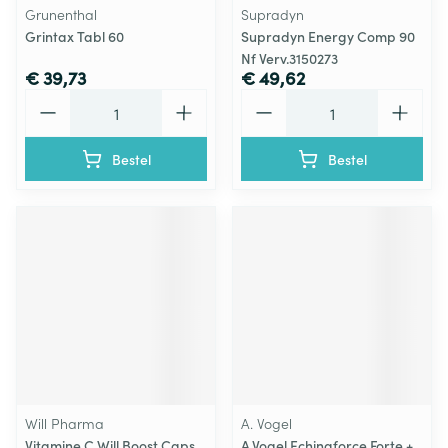
Grunenthal
Supradyn
Grintax Tabl 60
Supradyn Energy Comp 90
Nf Verv.3150273
€ 39,73
€ 49,62
Aantal
Aantal
Bestel
Bestel
Will Pharma
A. Vogel
Vitamine C Will Boost Caps
A.Vogel Echinaforce Forte +