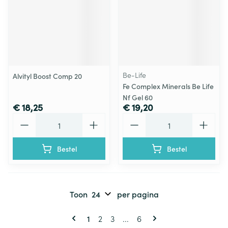
Be-Life
Alvityl Boost Comp 20
Fe Complex Minerals Be Life
Nf Gel 60
€ 18,25
€ 19,20
Aantal
Aantal
Bestel
Bestel
Toon
per pagina
Pagina's
U lees momenteel pagina
Pagina
Pagina
Pagina
1
2
3
...
6