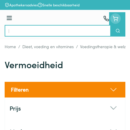
Ga naar de inhoud
Apothekersadvies
Snelle beschikbaarheid
Menu
Zoek
Product, merk, categorie...
Home
/
Dieet, voeding en vitamines
/
Voedingstherapie & welzijn
Vermoeidheid
Filteren
Doorgaan naar productlijst
Prijs
filter