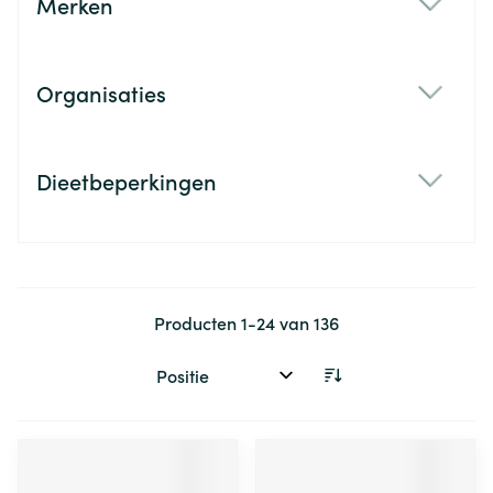
Merken
filter
Organisaties
filter
Dieetbeperkingen
filter
Producten
1
-
24
van
136
Sorteer op: