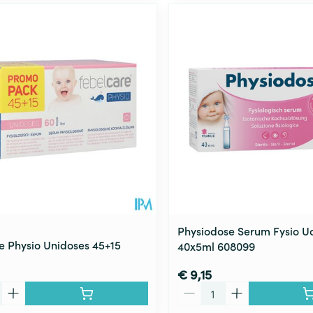
Physiodose Serum Fysio Ud
e Physio Unidoses 45+15
40x5ml 608099
€ 9,15
Aantal