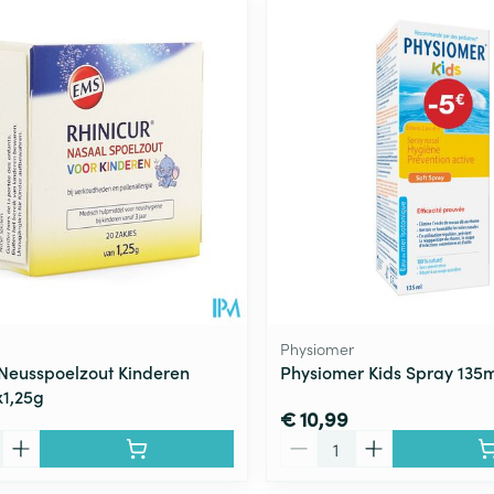
Physiomer
 Neusspoelzout Kinderen
Physiomer Kids Spray 135
x1,25g
€ 10,99
Aantal