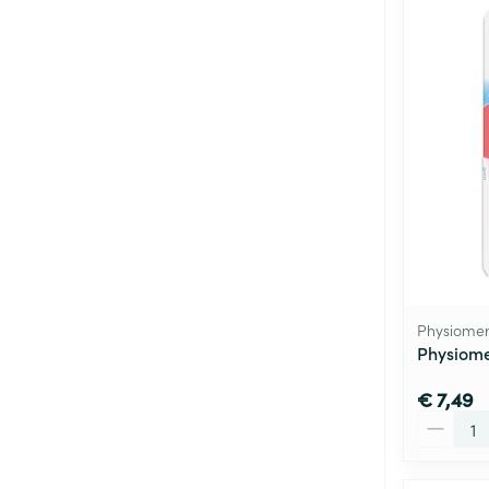
Physiome
Physiome
€ 7,49
Aantal