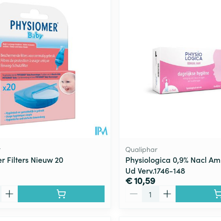
r
Qualiphar
r Filters Nieuw 20
Physiologica 0,9% Nacl A
Ud Verv.1746-148
€ 10,59
Aantal