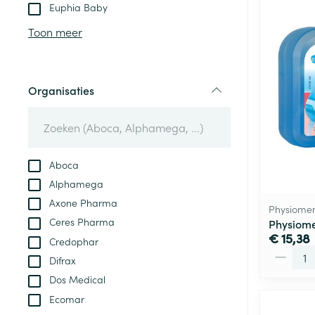
Aerosol toestel
kloven
Tabletten
Euphia Baby
Aerosol access
Blaren
Creme, gel en 
Toon meer
Zuurstof
Eelt
Eksteroog - lik
Ademhalingsste
Organisaties
Toon meer
filter
Spieren en gew
Specifiek voor
Aboca
Naalden en spu
Alphamega
Lichaamsverzo
Infecties
Axone Pharma
Spuiten
Physiome
Deodorant
Ceres Pharma
Physiome
Oplossing voor 
Gezichtsverzor
€ 15,38
Credophar
Naalden
Aantal
Luizen
Difrax
Naalden voor i
Dos Medical
pennaalden
Ecomar
Diagnostica
Toon meer