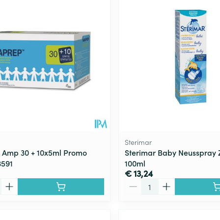
Toon meer
ging
Supplementen
Insectenwe
Mondmaskers
middelen
ssen
 -
id
d
Sterimar
 Amp 30 + 10x5ml Promo
Sterimar Baby Neusspray 
3591
100ml
€ 13,24
Zelfbruiner
Scheren
Aantal