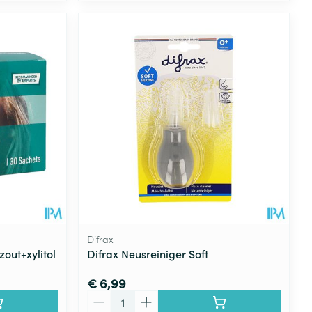
Difrax
out+xylitol
Difrax Neusreiniger Soft
€ 6,99
Aantal