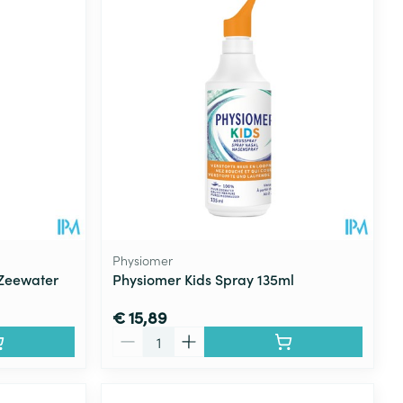
rende
Parfums en
geurproducten
Physiomer
Zeewater
Physiomer Kids Spray 135ml
€ 15,89
CBD
Aantal