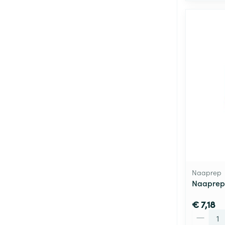
Naaprep
Naaprep
€ 7,18
Aantal