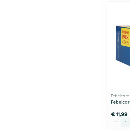
Febelcare
Febelcar
€ 11,99
Aantal