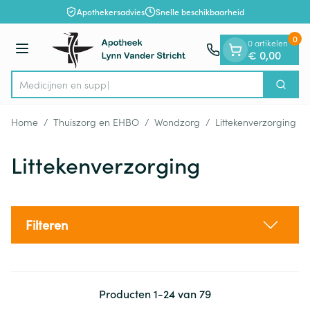
Dia 1 van 1
Ga naar de inhoud
Apothekersadvies
Snelle beschikbaarheid
0
0 artikelen
Menu
€ 0,00
Zoek
Product, merk, categorie...
Home
/
Thuiszorg en EHBO
/
Wondzorg
/
Littekenverzorging
Littekenverzorging
Filteren
Producten
1
-
24
van
79