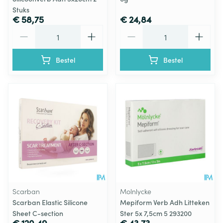
Stuks
€ 58,75
€ 24,84
Aantal
Aantal
Bestel
Bestel
Scarban
Molnlycke
Scarban Elastic Silicone
Mepiform Verb Adh Litteken
Sheet C-section
Ster 5x 7,5cm 5 293200
€ 120,49
€ 43,73