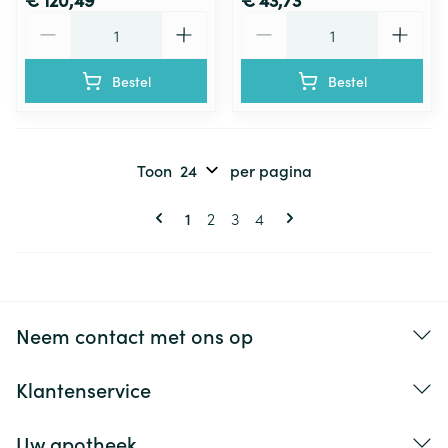
Aantal
Aantal
Bestel
Bestel
Toon
per pagina
Pagina's
U lees momenteel pagina
Pagina
Pagina
Pagina
1
2
3
4
Neem contact met ons op
Klantenservice
Uw apotheek