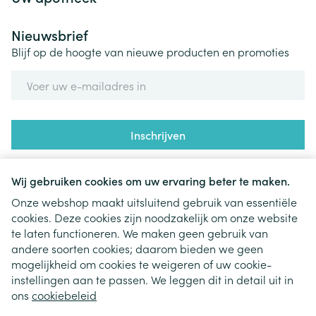
Nieuwsbrief
Blijf op de hoogte van nieuwe producten en promoties
E-mail adres
Inschrijven
Door op inschrijven te klikken, schrijft u zich in voor onze
nieuwsbrief en gaat u akkoord met onze
privacy policy
.
Wij gebruiken cookies om uw ervaring beter te maken.
Onze webshop maakt uitsluitend gebruik van essentiële
cookies. Deze cookies zijn noodzakelijk om onze website
te laten functioneren. We maken geen gebruik van
andere soorten cookies; daarom bieden we geen
mogelijkheid om cookies te weigeren of uw cookie-
instellingen aan te passen. We leggen dit in detail uit in
Juridische links
ons
cookiebeleid