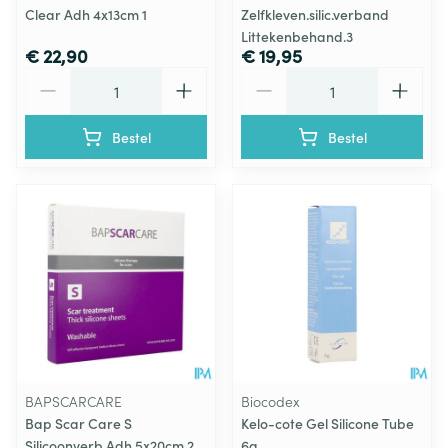
Clear Adh 4x13cm 1
Zelfkleven.silic.verband
Littekenbehand.3
€ 22,90
€ 19,95
Aantal
Aantal
Bestel
Bestel
BAPSCARCARE
Biocodex
Bap Scar Care S
Kelo-cote Gel Silicone Tube
Silicoonverb Adh 5x20cm 2
6g