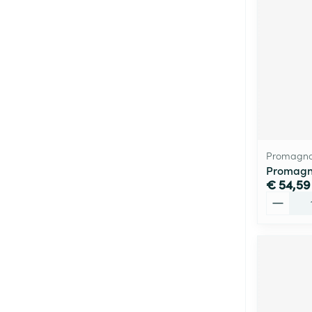
Promagno
Promagn
€ 54,59
Aantal