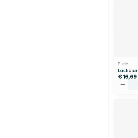
Pileje
Lactibia
€ 16,69
Aantal