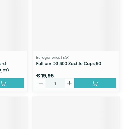
Eurogenerics (EG)
erd
Fultium D3 800 Zachte Caps 90
jes)
€ 19,95
Aantal