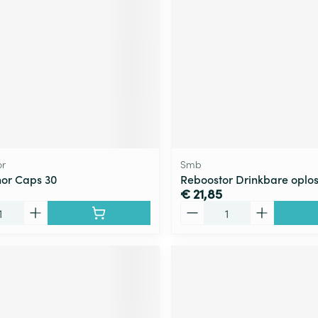
ging
Supplementen
Insectenwe
Mondmaskers
middelen
ssen
 -
id
d
r
Smb
or Caps 30
Reboostor Drinkbare oplos
€ 21,85
Aantal
Zelfbruiner
Scheren