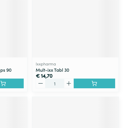
Ixxpharma
aps 90
Mult-ixx Tabl 30
€ 14,70
Aantal