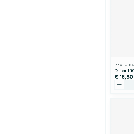
Ixxpharm
D-ixx 10
€ 16,80
Aantal