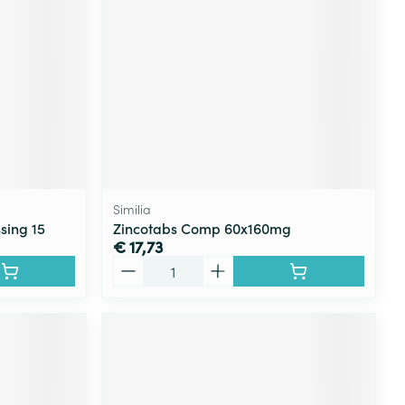
rende
Parfums en
geurproducten
Similia
sing 15
Zincotabs Comp 60x160mg
€ 17,73
Aantal
CBD