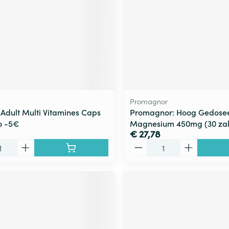
Promagnor
 Adult Multi Vitamines Caps
Promagnor: Hoog Gedose
o -5€
Magnesium 450mg (30 zak
€ 27,78
Aantal