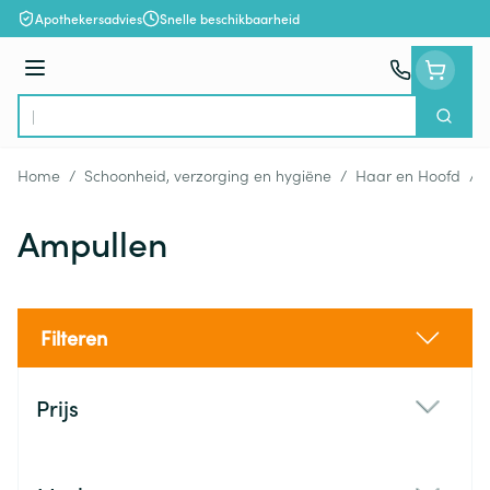
Ga naar de inhoud
Apothekersadvies
Snelle beschikbaarheid
Menu
Zoek
Product, merk, categorie...
Home
/
Schoonheid, verzorging en hygiëne
/
Haar en Hoofd
/
Ampullen
Filteren
Doorgaan naar productlijst
Prijs
filter