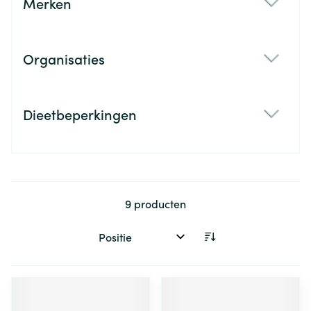
Merken
filter
Organisaties
filter
Dieetbeperkingen
filter
9
producten
Sorteer op: