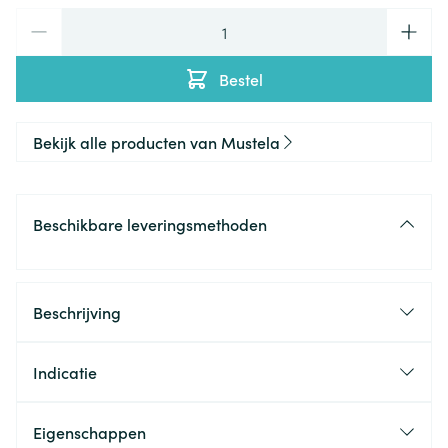
Aantal
Bestel
Bekijk alle producten van Mustela
Beschikbare leveringsmethoden
Beschrijving
Indicatie
Reiniging van
het gezicht, het lichaam en de
haartjes van kinderen en baby's
Eigenschappen