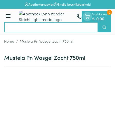
Dia 1 van 1
Ga naar de inhoud
Apothekersadvies
Snelle beschikbaarheid
0
0 artikelen
Menu
€ 0,00
Op
Zoek
Product, merk, categorie...
Home
/
Mustela Pn Wasgel Zacht 750ml
Mustela Pn Wasgel Zacht 750ml