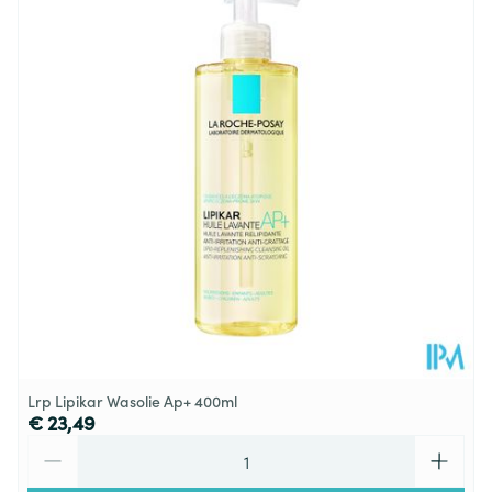
Diepte
66 mm
Hoeveelheid
750
Verpakking
Behoud
Kamertemperatuur (15°C - 25°C)
Lrp Lipikar Wasolie Ap+ 400ml
€ 23,49
Aantal