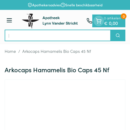
Dia 1 van 1
Ga naar de inhoud
Apothekersadvies
Snelle beschikbaarheid
0
0 artikelen
Menu
€ 0,00
O
Zoek
Product, merk, categorie...
Home
/
Arkocaps Hamamelis Bio Caps 45 Nf
Arkocaps Hamamelis Bio Caps 45 Nf