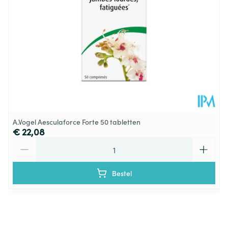
Kamertemperatuur (15°C -
Behoud
25°C)
A.Vogel Aesculaforce Forte 50 tabletten
€ 22,08
Aantal
Bestel