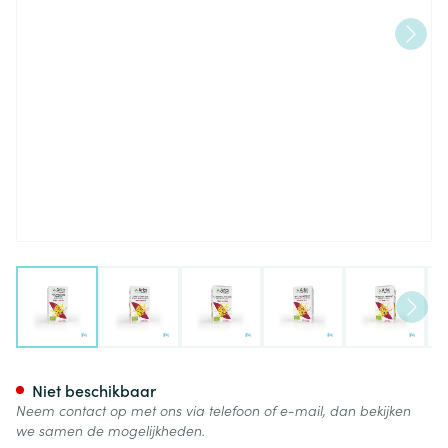
View larger image
View larger image
View larger image
View larger image
View lar
Arkocaps Hamamelis Bio Caps
Niet beschikbaar
Neem contact op met ons via telefoon of e-mail, dan bekijken
we samen de mogelijkheden.