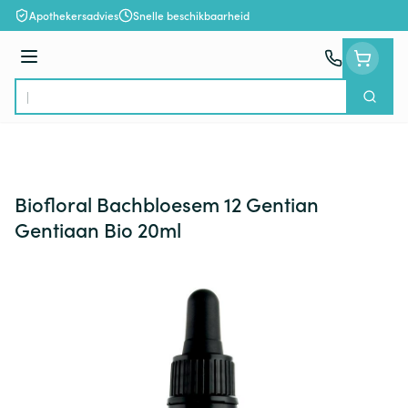
Ga naar de inhoud
Apothekersadvies
Snelle beschikbaarheid
Menu
Zoek
Product, merk, categorie...
Biofloral Bachbloesem 12 Gentian
Gentiaan Bio 20ml