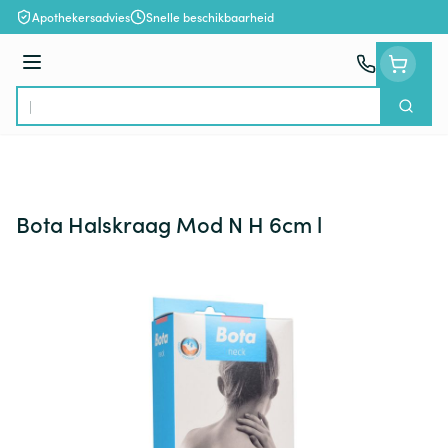
Ga naar de inhoud
Apothekersadvies
Snelle beschikbaarheid
Menu
Zoek
Product, merk, categorie...
Bota Halskraag Mod N H 6cm l