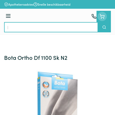
Ga naar de inhoud
Apothekersadvies
Snelle beschikbaarheid
Menu
Zoek
Product, merk, categorie...
Bota Ortho Df 1100 Sk N2