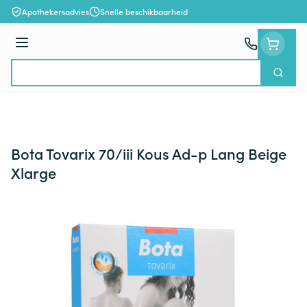
Ga naar de inhoud
Apothekersadvies
Snelle beschikbaarheid
Menu
Zoek
Product, merk, categorie...
Bota Tovarix 70/iii Kous Ad-p Lang Beige
Xlarge