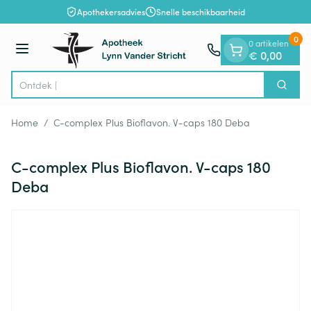
Dia 1 van 1
Ga naar de inhoud
Apothekersadvies
Snelle beschikbaarheid
0
0 artikelen
Menu
€ 0,00
Zoek
Product, merk, categorie...
Home
/
C-complex Plus Bioflavon. V-caps 180 Deba
C-complex Plus Bioflavon. V-caps 180
Deba