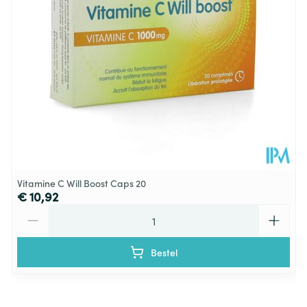
Verpakking
Vegan, Vegetarisch, Zonder
Dieetbeperkingen
allergenen
Kamertemperatuur (15°C -
Behoud
25°C)
Vitamine C Will Boost Caps 20
€ 10,92
Aantal
Bestel