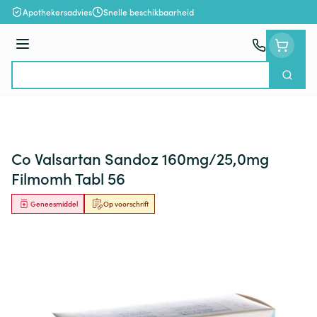
Ga naar de inhoud
Apothekersadvies
Snelle beschikbaarheid
Menu
Zoek
Product, merk, categorie...
Co Valsartan Sandoz 160mg/25,0mg
Filmomh Tabl 56
Geneesmiddel
Op voorschrift