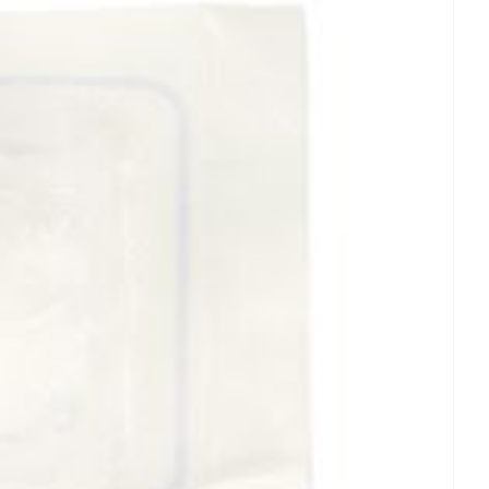
rende
Parfums en
geurproducten
CBD