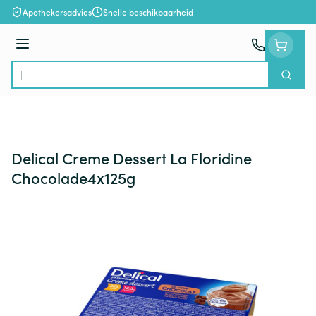
Ga naar de inhoud
Apothekersadvies
Snelle beschikbaarheid
Menu
Zoek
Product, merk, categorie...
Delical Creme Dessert La Floridine
Chocolade4x125g