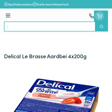
Ga naar de inhoud
Apothekersadvies
Snelle beschikbaarheid
Menu
Zoek
Product, merk, categorie...
Delical Le Brasse Aardbei 4x200g