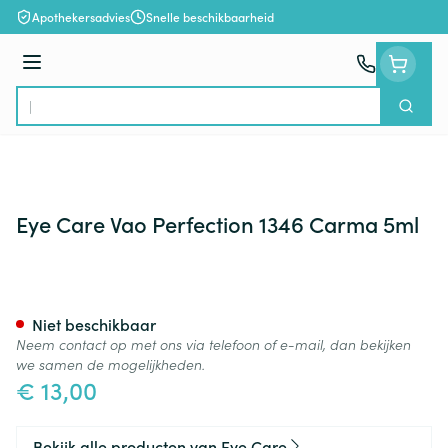
Ga naar de inhoud
Apothekersadvies
Snelle beschikbaarheid
Menu
Zoek
Product, merk, categorie...
Eye Care Vao Perfection 1346 Carma 5ml
Eye Care Vao Perfection 134
Niet beschikbaar
Neem contact op met ons via telefoon of e-mail, dan bekijken
we samen de mogelijkheden.
€ 13,00
Bekijk alle producten van Eye Care